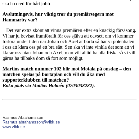
ska ha cred för hårt jobb.
Avslutningsvis, hur viktig tror du premiärsegern mot
Hammarby var?
– Det var extra skönt att vinna premiären efter en knackig försäsong.
Vi har ju bevisat framförallt för oss själva att oavsett om vi kommer
förlora under tiden när Johan och Axel är borta så har vi potentialen
i oss att klara oss på ett bra sätt. Sen ska vi inte vinkla det som att vi
klarar oss utan Johan och Axel, man vill alltid ha alla friska så vi vill
gärna ha tillbaka dom så fort som möjligt.
Martins match nummer 102 blir mot Motala på onsdag – den
matchen spelas på bortaplan och vill du åka med
supporterklubben till matchen?
Boka plats via Mattias Holmén (0703038282).
Rasmus Abrahamsson
Rasmus.abrahamsson@vlbk.se
www.vlbk.se