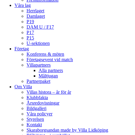
Våra lag
Herrlaget
Damlaget
P19
DAM U / F17
P17
P15
U-sektionen
Företag
Konferens & möten
Företagsevent vid match
Villapartners
Alla partners
Måltjugan
Partnerpaket
Om Villa
Villas histora – år för år
Klubbfakta
Årsredovisningar
Bildgalleri
Våra policyer
Styrelsen
Kontakt
Skaraborgsandan made by Villa Lidköping