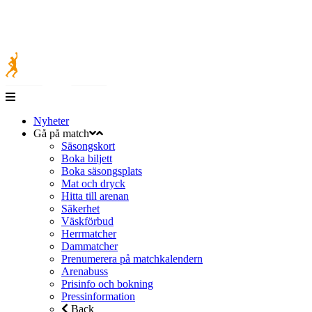
Nyheter
Gå på match
Säsongskort
Boka biljett
Boka säsongsplats
Mat och dryck
Hitta till arenan
Säkerhet
Väskförbud
Herrmatcher
Dammatcher
Prenumerera på matchkalendern
Arenabuss
Prisinfo och bokning
Pressinformation
Back