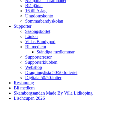
Blåhjärtat – i samhället
Blåhjärtat
16 till A-lag
Ungdomskonto
Sommarbandyskolan
Supporter
Säsongskortet
Länkar
Villas Bandypod
Bli medlem
Ständiga medlemmar
Supporterresor
Supporterklubben
Webshop
Dragningslista 50/50-lotteriet
Digitala 50/50-lotter
Restaurang
Bli medlem
Skaraborgsandan Made By Villa Lidköping
Lischcupen 2026