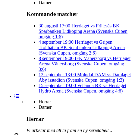
Damer
Kommande matcher
30 augusti
17:00
Herrlaget vs Frillesås BK
Sparbanken Lidköping Arena (Svenska Cupen
omgång 1:6)
4 september
19:00
Herrlaget vs Gripen
Trollhättan BK
Sparbanken Lidköping Arena
(Svenska Cupen, omgång 2:6)
8 september
19:00
IFK Vänersborg vs Herrlaget
Arena Vänersborg (Svenska Cupen, omgång
3:6)
12 september
13:00
Mölndal DAM vs Damlaget
Åby isstadion (Svenska Cupen, omgång 1:3)
15 september
19:00
Vetlanda BK vs Herrlaget
Hydro Arena (Svenska Cupen, omgång 4:6)
Herrar
Damer
Herrar
Vi arbetar med att ta fram en ny serietabell...