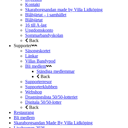
Kontakt
Skaraborgsandan made by Villa Lidköping
Blåhjärtat – i samhället
Blåhjärtat
16 till A-lag
Ungdomskonto
Sommarbandyskolan
Back
Supporter
Säsongskortet
Länkar
Villas Bandypod
Bli medlem
Ständiga medlemmar
Back
Supporterresor
Supporterklubben
Webshop
Dragningslista 50/50-lotteriet
Digitala 50/50-lotter
Back
Restaurang
Bli medlem
Skaraborgsandan Made By Villa Lidköping
Lischcupen 2026