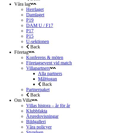
Våra lag
Herrlaget
Damlaget
P19
DAM U / F17
P17
P15
U-sektionen
Back
Företag
Konferens & möten
Företagsevent vid match
Villapartners
Alla partners
Måltjugan
Back
Partnerpaket
Back
Om Villa
Villas histora – år för år
Klubbfakta
Årsredovisningar
Bildgalleri
Våra policyer
Styrelsen