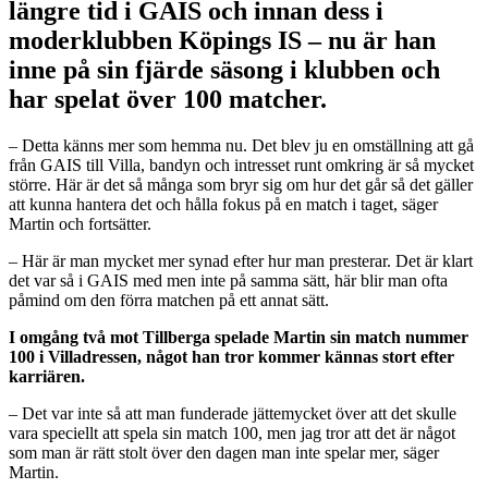
längre tid i GAIS och innan dess i
moderklubben Köpings IS – nu är han
inne på sin fjärde säsong i klubben och
har spelat över 100 matcher.
– Detta känns mer som hemma nu. Det blev ju en omställning att gå
från GAIS till Villa, bandyn och intresset runt omkring är så mycket
större. Här är det så många som bryr sig om hur det går så det gäller
att kunna hantera det och hålla fokus på en match i taget, säger
Martin och fortsätter.
– Här är man mycket mer synad efter hur man presterar. Det är klart
det var så i GAIS med men inte på samma sätt, här blir man ofta
påmind om den förra matchen på ett annat sätt.
I omgång två mot Tillberga spelade Martin sin match nummer
100 i Villadressen, något han tror kommer kännas stort efter
karriären.
– Det var inte så att man funderade jättemycket över att det skulle
vara speciellt att spela sin match 100, men jag tror att det är något
som man är rätt stolt över den dagen man inte spelar mer, säger
Martin.