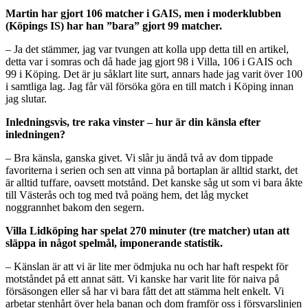
Martin har gjort 106 matcher i GAIS, men i moderklubben
(Köpings IS) har han ”bara” gjort 99 matcher.
– Ja det stämmer, jag var tvungen att kolla upp detta till en artikel,
detta var i somras och då hade jag gjort 98 i Villa, 106 i GAIS och
99 i Köping. Det är ju såklart lite surt, annars hade jag varit över 100
i samtliga lag. Jag får väl försöka göra en till match i Köping innan
jag slutar.
Inledningsvis, tre raka vinster – hur är din känsla efter
inledningen?
– Bra känsla, ganska givet. Vi slår ju ändå två av dom tippade
favoriterna i serien och sen att vinna på bortaplan är alltid starkt, det
är alltid tuffare, oavsett motstånd. Det kanske såg ut som vi bara åkte
till Västerås och tog med två poäng hem, det låg mycket
noggrannhet bakom den segern.
Villa Lidköping har spelat 270 minuter (tre matcher) utan att
släppa in något spelmål, imponerande statistik.
– Känslan är att vi är lite mer ödmjuka nu och har haft respekt för
motståndet på ett annat sätt. Vi kanske har varit lite för naiva på
försäsongen eller så har vi bara fått det att stämma helt enkelt. Vi
arbetar stenhårt över hela banan och dom framför oss i försvarslinjen