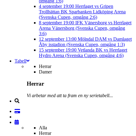
omgång 1:6)
4 september
19:00
Herrlaget vs Gripen
Trollhättan BK
Sparbanken Lidköping Arena
(Svenska Cupen, omgång 2:6)
8 september
19:00
IFK Vänersborg vs Herrlaget
Arena Vänersborg (Svenska Cupen, omgång
3:6)
12 september
13:00
Mölndal DAM vs Damlaget
Åby isstadion (Svenska Cupen, omgång 1:3)
15 september
19:00
Vetlanda BK vs Herrlaget
Hydro Arena (Svenska Cupen, omgång 4:6)
Tabell
Herrar
Damer
Herrar
Vi arbetar med att ta fram en ny serietabell...
Alla
Herrar