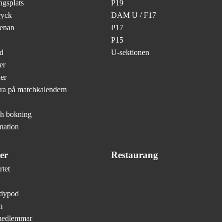
gsplats
P19
ryck
DAM U / F17
renan
P17
P15
d
U-sektionen
er
er
ra på matchkalendern
ch bokning
mation
er
Restaurang
tet
ndypod
m
medlemmar