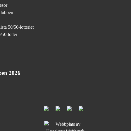
esor
klubben
sta 50/50-lotteriet
/50-lotter
pen 2026