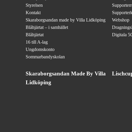
Styrelsen
Supporterr
Kontakt
Supporter
Skaraborgsandan made by Villa Lidköping
Webshop
Blåhjärtat – i samhället
Dragningsli
Blåhjärtat
Digitala 50
16 till A-lag
Ungdomskonto
Sommarbandyskolan
Skaraborgsandan Made By Villa
Lischcu
Lidköping