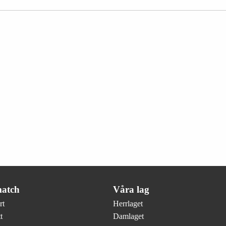
atch
Våra lag
rt
Herrlaget
t
Damlaget