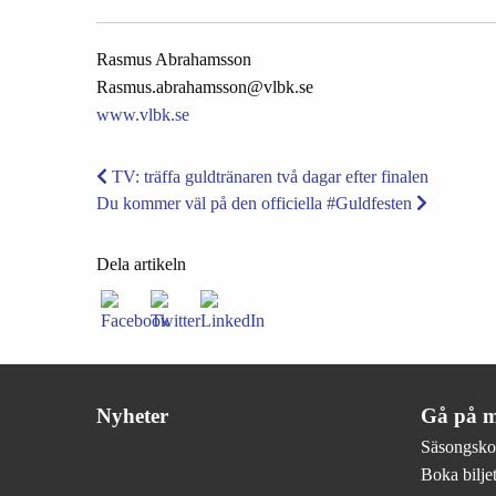
Rasmus Abrahamsson
Rasmus.abrahamsson@vlbk.se
www.vlbk.se
TV: träffa guldtränaren två dagar efter finalen
Du kommer väl på den officiella #Guldfesten
Dela artikeln
Nyheter
Gå på m
Säsongsko
Boka biljet