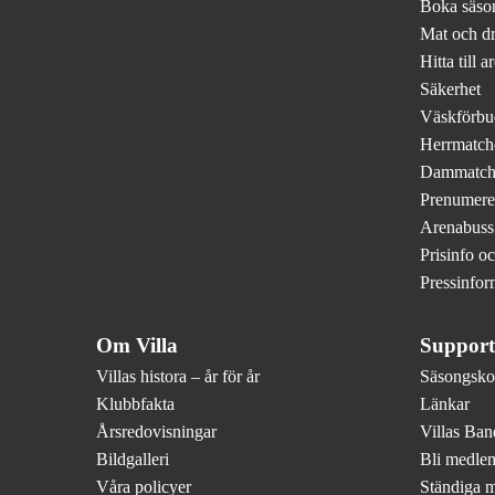
Boka säson
Mat och d
Hitta till a
Säkerhet
Väskförbu
Herrmatch
Dammatch
Prenumere
Arenabuss
Prisinfo o
Pressinfor
Om Villa
Support
Villas histora – år för år
Säsongskor
Klubbfakta
Länkar
Årsredovisningar
Villas Ba
Bildgalleri
Bli medle
Våra policyer
Ständiga 