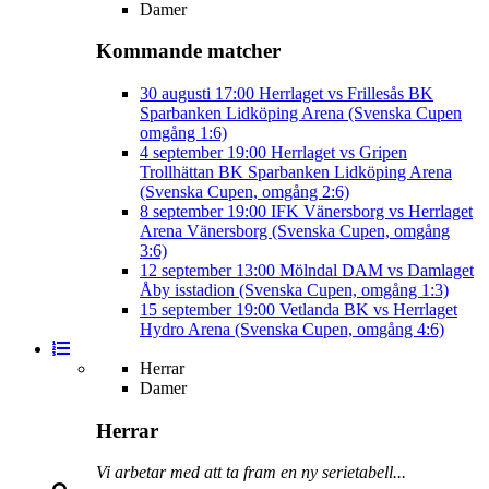
Damer
Kommande matcher
30 augusti
17:00
Herrlaget vs Frillesås BK
Sparbanken Lidköping Arena (Svenska Cupen
omgång 1:6)
4 september
19:00
Herrlaget vs Gripen
Trollhättan BK
Sparbanken Lidköping Arena
(Svenska Cupen, omgång 2:6)
8 september
19:00
IFK Vänersborg vs Herrlaget
Arena Vänersborg (Svenska Cupen, omgång
3:6)
12 september
13:00
Mölndal DAM vs Damlaget
Åby isstadion (Svenska Cupen, omgång 1:3)
15 september
19:00
Vetlanda BK vs Herrlaget
Hydro Arena (Svenska Cupen, omgång 4:6)
Herrar
Damer
Herrar
Vi arbetar med att ta fram en ny serietabell...