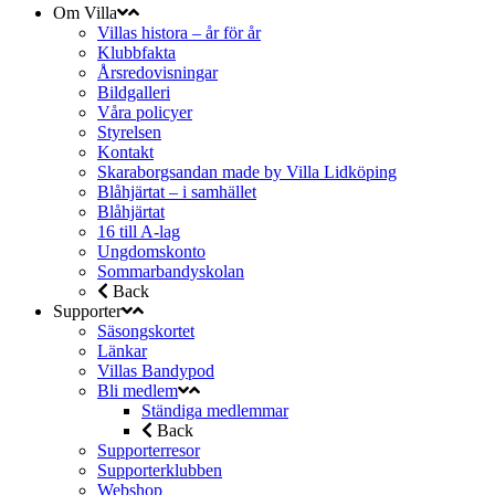
Om Villa
Villas histora – år för år
Klubbfakta
Årsredovisningar
Bildgalleri
Våra policyer
Styrelsen
Kontakt
Skaraborgsandan made by Villa Lidköping
Blåhjärtat – i samhället
Blåhjärtat
16 till A-lag
Ungdomskonto
Sommarbandyskolan
Back
Supporter
Säsongskortet
Länkar
Villas Bandypod
Bli medlem
Ständiga medlemmar
Back
Supporterresor
Supporterklubben
Webshop