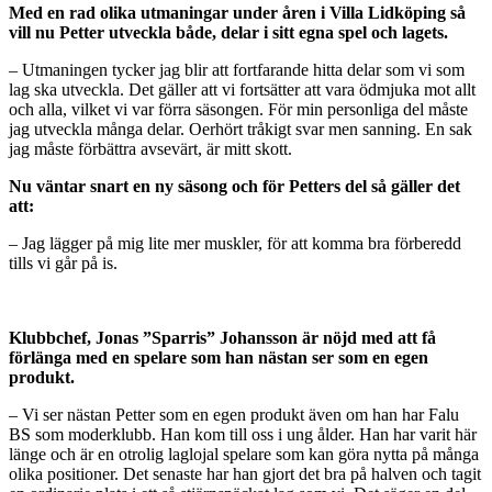
Med en rad olika utmaningar under åren i Villa Lidköping så
vill nu Petter utveckla både, delar i sitt egna spel och lagets.
– Utmaningen tycker jag blir att fortfarande hitta delar som vi som
lag ska utveckla. Det gäller att vi fortsätter att vara ödmjuka mot allt
och alla, vilket vi var förra säsongen. För min personliga del måste
jag utveckla många delar. Oerhört tråkigt svar men sanning. En sak
jag måste förbättra avsevärt, är mitt skott.
Nu väntar snart en ny säsong och för Petters del så gäller det
att:
– Jag lägger på mig lite mer muskler, för att komma bra förberedd
tills vi går på is.
Klubbchef, Jonas ”Sparris” Johansson är nöjd med att få
förlänga med en spelare som han nästan ser som en egen
produkt.
– Vi ser nästan Petter som en egen produkt även om han har Falu
BS som moderklubb. Han kom till oss i ung ålder. Han har varit här
länge och är en otrolig laglojal spelare som kan göra nytta på många
olika positioner. Det senaste har han gjort det bra på halven och tagit