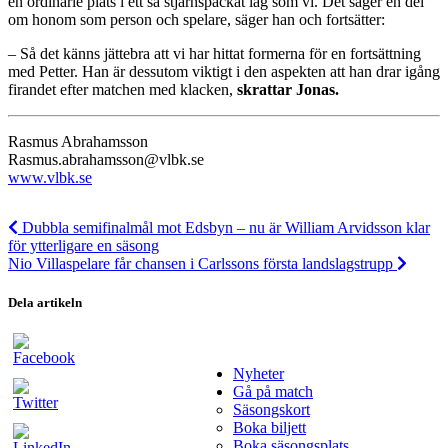
en ordinarie plats i ett så stjärnspäckat lag som vi. Det säger en del
om honom som person och spelare, säger han och fortsätter:
– Så det känns jättebra att vi har hittat formerna för en fortsättning
med Petter. Han är dessutom viktigt i den aspekten att han drar igång
firandet efter matchen med klacken,
skrattar Jonas.
Rasmus Abrahamsson
Rasmus.abrahamsson@vlbk.se
www.vlbk.se
Dubbla semifinalmål mot Edsbyn – nu är William Arvidsson klar
för ytterligare en säsong
Nio Villaspelare får chansen i Carlssons första landslagstrupp
Dela artikeln
Nyheter
Gå på match
Säsongskort
Boka biljett
Boka säsongsplats