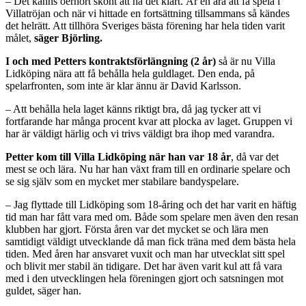
– Det känns oerhört skönt att ha det klart. Är en ära att få spela i
Villatröjan och när vi hittade en fortsättning tillsammans så kändes
det helrätt. Att tillhöra Sveriges bästa förening har hela tiden varit
målet,
säger Björling.
I och med Petters kontraktsförlängning (2 år)
så är nu Villa
Lidköping nära att få behålla hela guldlaget. Den enda, på
spelarfronten, som inte är klar ännu är David Karlsson.
– Att behålla hela laget känns riktigt bra, då jag tycker att vi
fortfarande har många procent kvar att plocka av laget. Gruppen vi
har är väldigt härlig och vi trivs väldigt bra ihop med varandra.
Petter kom till Villa Lidköping när han var 18 år
, då var det
mest se och lära. Nu har han växt fram till en ordinarie spelare och
se sig själv som en mycket mer stabilare bandyspelare.
– Jag flyttade till Lidköping som 18-åring och det har varit en häftig
tid man har fått vara med om. Både som spelare men även den resan
klubben har gjort. Första åren var det mycket se och lära men
samtidigt väldigt utvecklande då man fick träna med dem bästa hela
tiden. Med åren har ansvaret vuxit och man har utvecklat sitt spel
och blivit mer stabil än tidigare. Det har även varit kul att få vara
med i den utvecklingen hela föreningen gjort och satsningen mot
guldet, säger han.