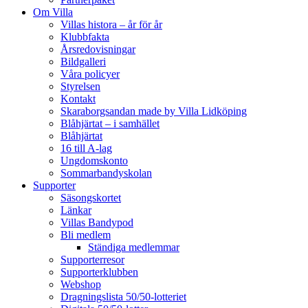
Om Villa
Villas histora – år för år
Klubbfakta
Årsredovisningar
Bildgalleri
Våra policyer
Styrelsen
Kontakt
Skaraborgsandan made by Villa Lidköping
Blåhjärtat – i samhället
Blåhjärtat
16 till A-lag
Ungdomskonto
Sommarbandyskolan
Supporter
Säsongskortet
Länkar
Villas Bandypod
Bli medlem
Ständiga medlemmar
Supporterresor
Supporterklubben
Webshop
Dragningslista 50/50-lotteriet