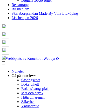
Digitala 50/50-lotter
Restaurang
Bli medlem
Skaraborgsandan Made By Villa Lidköping
Lischcupen 2026
Nyheter
Gå på match
Säsongskort
Boka biljett
Boka säsongsplats
Mat och dryck
Hitta till arenan
Säkerhet
Väskförbud