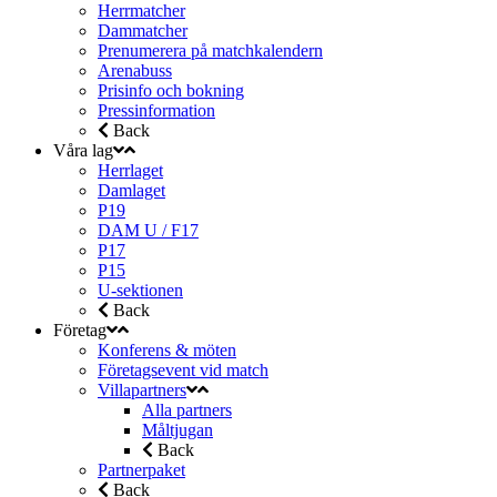
Herrmatcher
Dammatcher
Prenumerera på matchkalendern
Arenabuss
Prisinfo och bokning
Pressinformation
Back
Våra lag
Herrlaget
Damlaget
P19
DAM U / F17
P17
P15
U-sektionen
Back
Företag
Konferens & möten
Företagsevent vid match
Villapartners
Alla partners
Måltjugan
Back
Partnerpaket
Back