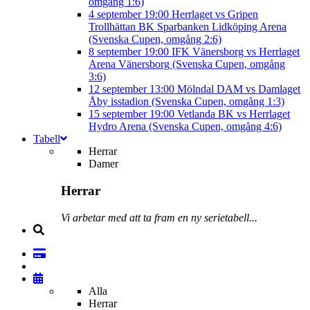
omgång 1:6)
4 september
19:00
Herrlaget vs Gripen
Trollhättan BK
Sparbanken Lidköping Arena
(Svenska Cupen, omgång 2:6)
8 september
19:00
IFK Vänersborg vs Herrlaget
Arena Vänersborg (Svenska Cupen, omgång
3:6)
12 september
13:00
Mölndal DAM vs Damlaget
Åby isstadion (Svenska Cupen, omgång 1:3)
15 september
19:00
Vetlanda BK vs Herrlaget
Hydro Arena (Svenska Cupen, omgång 4:6)
Tabell
Herrar
Damer
Herrar
Vi arbetar med att ta fram en ny serietabell...
Alla
Herrar