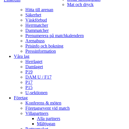
Mat och dryck
Hitta till arenan
Säkerhet
Väskförbud
Herrmatcher
Dammatcher
Prenumerera på matchkalendern
Arenabuss
Prisinfo och bokning
Pressinformation
Våra lag
Herrlaget
Damlaget
P19
DAM U / F17
P17
P15
U-sektionen
Företag
Konferens & möten
Företagsevent vid match
Villapartners
Alla partners
Måltjugan
Partnerpaket