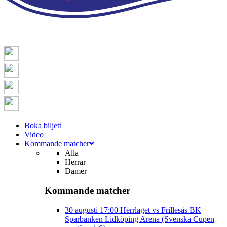
Boka biljett
Video
Kommande matcher
Alla
Herrar
Damer
Kommande matcher
30 augusti
17:00
Herrlaget vs Frillesås BK
Sparbanken Lidköping Arena (Svenska Cupen