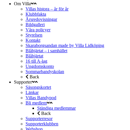
Om Villa
Villas histora – år för år
Klubbfakta
Årsredovisningar
Bildgalleri
Våra policyer
Styrelsen
Kontakt
Skaraborgsandan made by Villa Lidköping
Blåhjärtat – i samhället
Blåhjärtat
16 till A-lag
Ungdomskonto
Sommarbandyskolan
Back
Supporter
Säsongskortet
Länkar
Villas Bandypod
Bli medlem
Ständiga medlemmar
Back
Supporterresor
Supporterklubben
Webshop