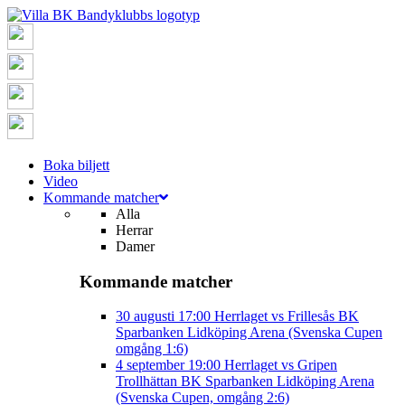
Boka biljett
Video
Kommande matcher
Alla
Herrar
Damer
Kommande matcher
30 augusti
17:00
Herrlaget vs Frillesås BK
Sparbanken Lidköping Arena (Svenska Cupen
omgång 1:6)
4 september
19:00
Herrlaget vs Gripen
Trollhättan BK
Sparbanken Lidköping Arena
(Svenska Cupen, omgång 2:6)