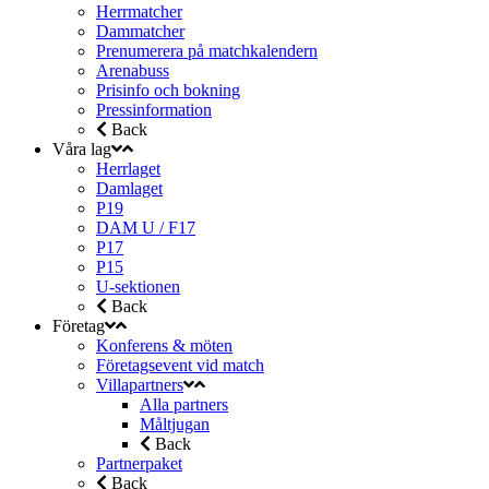
Herrmatcher
Dammatcher
Prenumerera på matchkalendern
Arenabuss
Prisinfo och bokning
Pressinformation
Back
Våra lag
Herrlaget
Damlaget
P19
DAM U / F17
P17
P15
U-sektionen
Back
Företag
Konferens & möten
Företagsevent vid match
Villapartners
Alla partners
Måltjugan
Back
Partnerpaket
Back