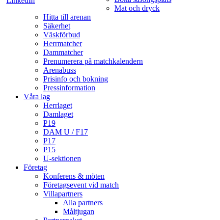
Mat och dryck
Hitta till arenan
Säkerhet
Väskförbud
Herrmatcher
Dammatcher
Prenumerera på matchkalendern
Arenabuss
Prisinfo och bokning
Pressinformation
Våra lag
Herrlaget
Damlaget
P19
DAM U / F17
P17
P15
U-sektionen
Företag
Konferens & möten
Företagsevent vid match
Villapartners
Alla partners
Måltjugan