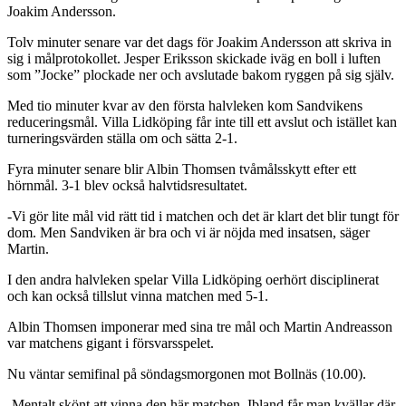
Joakim Andersson.
Tolv minuter senare var det dags för Joakim Andersson att skriva in
sig i målprotokollet. Jesper Eriksson skickade iväg en boll i luften
som ”Jocke” plockade ner och avslutade bakom ryggen på sig själv.
Med tio minuter kvar av den första halvleken kom Sandvikens
reduceringsmål. Villa Lidköping får inte till ett avslut och istället kan
turneringsvärden ställa om och sätta 2-1.
Fyra minuter senare blir Albin Thomsen tvåmålsskytt efter ett
hörnmål. 3-1 blev också halvtidsresultatet.
-Vi gör lite mål vid rätt tid i matchen och det är klart det blir tungt för
dom. Men Sandviken är bra och vi är nöjda med insatsen, säger
Martin.
I den andra halvleken spelar Villa Lidköping oerhört disciplinerat
och kan också tillslut vinna matchen med 5-1.
Albin Thomsen imponerar med sina tre mål och Martin Andreasson
var matchens gigant i försvarsspelet.
Nu väntar semifinal på söndagsmorgonen mot Bollnäs (10.00).
-Mentalt skönt att vinna den här matchen. Ibland får man kvällar där