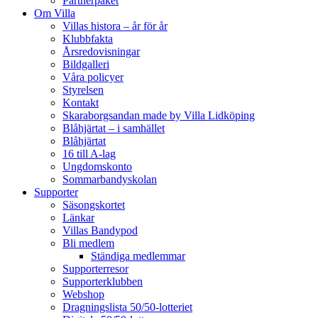
Partnerpaket
Om Villa
Villas histora – år för år
Klubbfakta
Årsredovisningar
Bildgalleri
Våra policyer
Styrelsen
Kontakt
Skaraborgsandan made by Villa Lidköping
Blåhjärtat – i samhället
Blåhjärtat
16 till A-lag
Ungdomskonto
Sommarbandyskolan
Supporter
Säsongskortet
Länkar
Villas Bandypod
Bli medlem
Ständiga medlemmar
Supporterresor
Supporterklubben
Webshop
Dragningslista 50/50-lotteriet