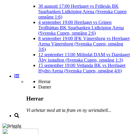
30 augusti
17:00
Herrlaget vs Frillesås BK
Sparbanken Lidköping Arena (Svenska Cupen
omgång 1:6)
4 september
19:00
Herrlaget vs Gripen
Trollhättan BK
Sparbanken Lidköping Arena
(Svenska Cupen, omgång 2:6)
8 september
19:00
IFK Vänersborg vs Herrlaget
Arena Vänersborg (Svenska Cupen, omgång
3:6)
12 september
13:00
Mölndal DAM vs Damlaget
Åby isstadion (Svenska Cupen, omgång 1:3)
15 september
19:00
Vetlanda BK vs Herrlaget
Hydro Arena (Svenska Cupen, omgång 4:6)
Herrar
Damer
Herrar
Vi arbetar med att ta fram en ny serietabell...