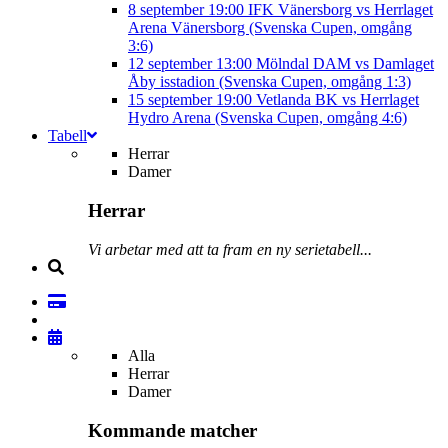
8 september
19:00
IFK Vänersborg vs Herrlaget
Arena Vänersborg (Svenska Cupen, omgång
3:6)
12 september
13:00
Mölndal DAM vs Damlaget
Åby isstadion (Svenska Cupen, omgång 1:3)
15 september
19:00
Vetlanda BK vs Herrlaget
Hydro Arena (Svenska Cupen, omgång 4:6)
Tabell
Herrar
Damer
Herrar
Vi arbetar med att ta fram en ny serietabell...
Alla
Herrar
Damer
Kommande matcher