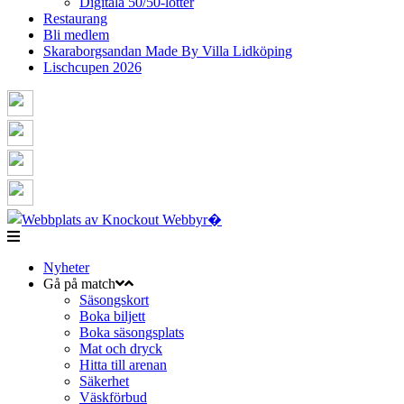
Digitala 50/50-lotter
Restaurang
Bli medlem
Skaraborgsandan Made By Villa Lidköping
Lischcupen 2026
Nyheter
Gå på match
Säsongskort
Boka biljett
Boka säsongsplats
Mat och dryck
Hitta till arenan
Säkerhet
Väskförbud