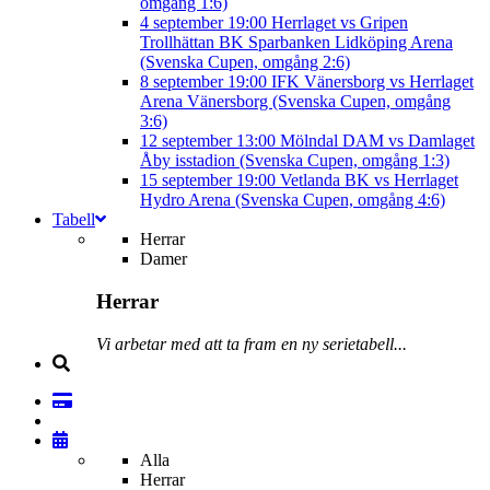
omgång 1:6)
4 september
19:00
Herrlaget vs Gripen
Trollhättan BK
Sparbanken Lidköping Arena
(Svenska Cupen, omgång 2:6)
8 september
19:00
IFK Vänersborg vs Herrlaget
Arena Vänersborg (Svenska Cupen, omgång
3:6)
12 september
13:00
Mölndal DAM vs Damlaget
Åby isstadion (Svenska Cupen, omgång 1:3)
15 september
19:00
Vetlanda BK vs Herrlaget
Hydro Arena (Svenska Cupen, omgång 4:6)
Tabell
Herrar
Damer
Herrar
Vi arbetar med att ta fram en ny serietabell...
Alla
Herrar