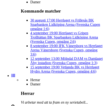
Damer
Kommande matcher
30 augusti
17:00
Herrlaget vs Frillesås BK
Sparbanken Lidköping Arena (Svenska Cupen
omgång 1:6)
4 september
19:00
Herrlaget vs Gripen
Trollhättan BK
Sparbanken Lidköping Arena
(Svenska Cupen, omgång 2:6)
8 september
19:00
IFK Vänersborg vs Herrlaget
Arena Vänersborg (Svenska Cupen, omgång
3:6)
12 september
13:00
Mölndal DAM vs Damlaget
Åby isstadion (Svenska Cupen, omgång 1:3)
15 september
19:00
Vetlanda BK vs Herrlaget
Hydro Arena (Svenska Cupen, omgång 4:6)
Herrar
Damer
Herrar
Vi arbetar med att ta fram en ny serietabell...