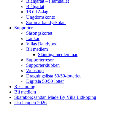
Blåhjärtat – i samhället
Blåhjärtat
16 till A-lag
Ungdomskonto
Sommarbandyskolan
Supporter
Säsongskortet
Länkar
Villas Bandypod
Bli medlem
Ständiga medlemmar
Supporterresor
Supporterklubben
Webshop
Dragningslista 50/50-lotteriet
Digitala 50/50-lotter
Restaurang
Bli medlem
Skaraborgsandan Made By Villa Lidköping
Lischcupen 2026