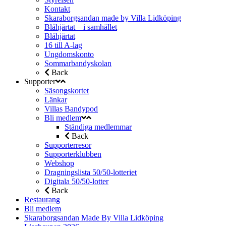
Kontakt
Skaraborgsandan made by Villa Lidköping
Blåhjärtat – i samhället
Blåhjärtat
16 till A-lag
Ungdomskonto
Sommarbandyskolan
Back
Supporter
Säsongskortet
Länkar
Villas Bandypod
Bli medlem
Ständiga medlemmar
Back
Supporterresor
Supporterklubben
Webshop
Dragningslista 50/50-lotteriet
Digitala 50/50-lotter
Back
Restaurang
Bli medlem
Skaraborgsandan Made By Villa Lidköping