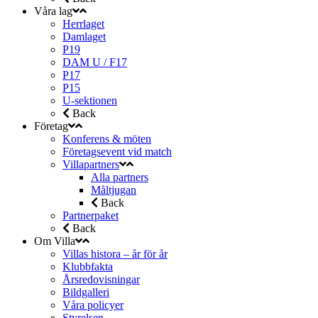
Våra lag
Herrlaget
Damlaget
P19
DAM U / F17
P17
P15
U-sektionen
Back
Företag
Konferens & möten
Företagsevent vid match
Villapartners
Alla partners
Måltjugan
Back
Partnerpaket
Back
Om Villa
Villas histora – år för år
Klubbfakta
Årsredovisningar
Bildgalleri
Våra policyer
Styrelsen