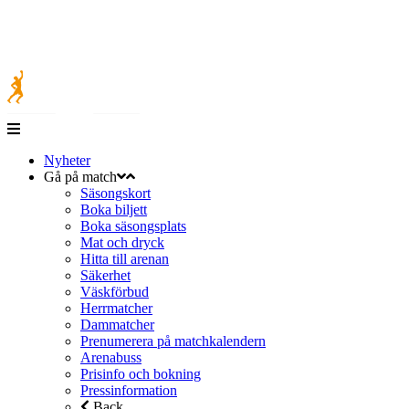
Nyheter
Gå på match
Säsongskort
Boka biljett
Boka säsongsplats
Mat och dryck
Hitta till arenan
Säkerhet
Väskförbud
Herrmatcher
Dammatcher
Prenumerera på matchkalendern
Arenabuss
Prisinfo och bokning
Pressinformation
Back