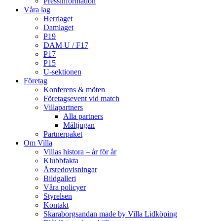
Pressinformation
Våra lag
Herrlaget
Damlaget
P19
DAM U / F17
P17
P15
U-sektionen
Företag
Konferens & möten
Företagsevent vid match
Villapartners
Alla partners
Måltjugan
Partnerpaket
Om Villa
Villas histora – år för år
Klubbfakta
Årsredovisningar
Bildgalleri
Våra policyer
Styrelsen
Kontakt
Skaraborgsandan made by Villa Lidköping