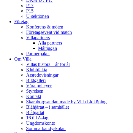
DAM U / F17
P17
P15
U-sektionen
Företag
Konferens & möten
Företagsevent vid match
Villapartners
Alla partners
Måltjugan
Partnerpaket
Om Villa
Villas histora – år för år
Klubbfakta
Årsredovisningar
Bildgalleri
Våra policyer
Styrelsen
Kontakt
Skaraborgsandan made by Villa Lidköping
Blåhjärtat – i samhället
Blåhjärtat
16 till A-lag
Ungdomskonto
Sommarbandyskolan