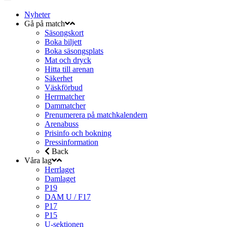
Nyheter
Gå på match
Säsongskort
Boka biljett
Boka säsongsplats
Mat och dryck
Hitta till arenan
Säkerhet
Väskförbud
Herrmatcher
Dammatcher
Prenumerera på matchkalendern
Arenabuss
Prisinfo och bokning
Pressinformation
Back
Våra lag
Herrlaget
Damlaget
P19
DAM U / F17
P17
P15
U-sektionen