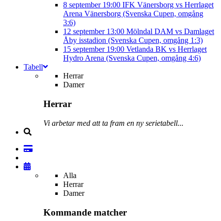
8 september
19:00
IFK Vänersborg vs Herrlaget
Arena Vänersborg (Svenska Cupen, omgång
3:6)
12 september
13:00
Mölndal DAM vs Damlaget
Åby isstadion (Svenska Cupen, omgång 1:3)
15 september
19:00
Vetlanda BK vs Herrlaget
Hydro Arena (Svenska Cupen, omgång 4:6)
Tabell
Herrar
Damer
Herrar
Vi arbetar med att ta fram en ny serietabell...
Alla
Herrar
Damer
Kommande matcher