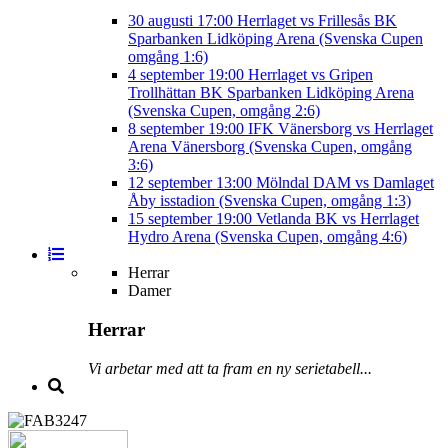
30 augusti
17:00
Herrlaget vs Frillesås BK
Sparbanken Lidköping Arena (Svenska Cupen
omgång 1:6)
4 september
19:00
Herrlaget vs Gripen
Trollhättan BK
Sparbanken Lidköping Arena
(Svenska Cupen, omgång 2:6)
8 september
19:00
IFK Vänersborg vs Herrlaget
Arena Vänersborg (Svenska Cupen, omgång
3:6)
12 september
13:00
Mölndal DAM vs Damlaget
Åby isstadion (Svenska Cupen, omgång 1:3)
15 september
19:00
Vetlanda BK vs Herrlaget
Hydro Arena (Svenska Cupen, omgång 4:6)
Herrar
Damer
Herrar
Vi arbetar med att ta fram en ny serietabell...