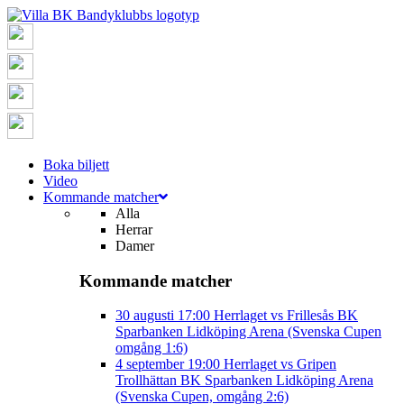
Boka biljett
Video
Kommande matcher
Alla
Herrar
Damer
Kommande matcher
30 augusti
17:00
Herrlaget vs Frillesås BK
Sparbanken Lidköping Arena (Svenska Cupen
omgång 1:6)
4 september
19:00
Herrlaget vs Gripen
Trollhättan BK
Sparbanken Lidköping Arena
(Svenska Cupen, omgång 2:6)