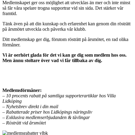
Medlemskapet ger oss möjlighet att utvecklas än mer och inte minst
så får våra spelare trogna supportrar vid sin sida. Det stärker vår
framtid.
Tänk även på att din kunskap och erfarenhet kan genom din rösträtt
på årsmötet utveckla och påverka vår klubb.
Ditt medlemskap ger dig, förutom rösträtt på årsmötet, en rad olika
förmåner.
Vi är oerhört glada för det vi kan ge dig som medlem hos oss.
Men ännu stoltare över vad vi får tillbaka av dig.
Klicka här för att bli medlem för endast
99kr
Medlemsförmåner:
– 10 procents rabatt på samtliga supporterartiklar hos Villa
Lidköping
– Nyhetsbrev direkt i din mail
– Rabatterade priser hos Lidköpings näringsliv
– Exklusiva medlemserbjudanden & tävlingar
– Rösträtt vid årsmötet