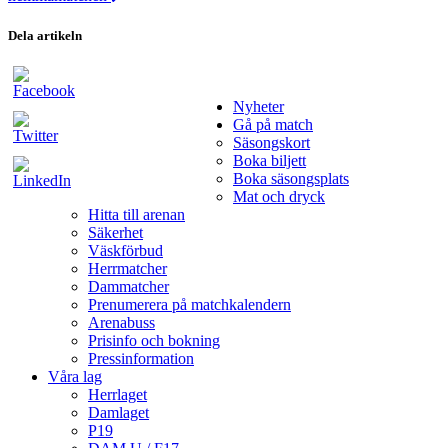
Dela artikeln
Nyheter
Gå på match
Säsongskort
Boka biljett
Boka säsongsplats
Mat och dryck
Hitta till arenan
Säkerhet
Väskförbud
Herrmatcher
Dammatcher
Prenumerera på matchkalendern
Arenabuss
Prisinfo och bokning
Pressinformation
Våra lag
Herrlaget
Damlaget
P19