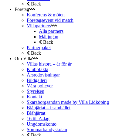
Back
Företag
Konferens & möten
Företagsevent vid match
Villapartners
Alla partners
Måltjugan
Back
Partnerpaket
Back
Om Villa
Villas histora – år för år
Klubbfakta
Årsredovisningar
Bildgalleri
Våra policyer
Styrelsen
Kontakt
Skaraborgsandan made by Villa Lidköping
Blåhjärtat – i samhället
Blåhjärtat
16 till A-lag
Ungdomskonto
Sommarbandyskolan
Back