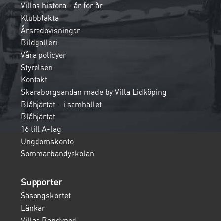
Villas histora – år för år
Klubbfakta
Årsredovisningar
Bildgalleri
Våra policyer
Styrelsen
Kontakt
Skaraborgsandan made by Villa Lidköping
Blåhjärtat – i samhället
Blåhjärtat
16 till A-lag
Ungdomskonto
Sommarbandyskolan
Supporter
Säsongskortet
Länkar
Villas Bandypod