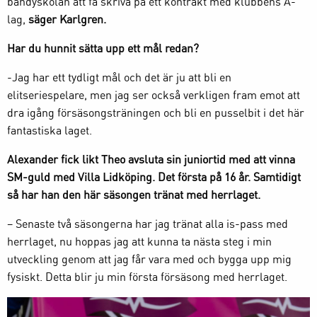
bandyskolan att få skriva på ett kontrakt med klubbens A-
lag,
säger Karlgren.
Har du hunnit sätta upp ett mål redan?
-Jag har ett tydligt mål och det är ju att bli en
elitseriespelare, men jag ser också verkligen fram emot att
dra igång försäsongsträningen och bli en pusselbit i det här
fantastiska laget.
Alexander fick likt Theo avsluta sin juniortid med att vinna
SM-guld med Villa Lidköping. Det första på 16 år. Samtidigt
så har han den här säsongen tränat med herrlaget.
– Senaste två säsongerna har jag tränat alla is-pass med
herrlaget, nu hoppas jag att kunna ta nästa steg i min
utveckling genom att jag får vara med och bygga upp mig
fysiskt. Detta blir ju min första försäsong med herrlaget.