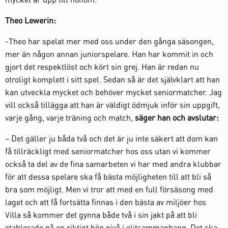
Theo Lewerin:
-Theo har spelat mer med oss under den gånga säsongen,
mer än någon annan juniorspelare. Han har kommit in och
gjort det respektlöst och kört sin grej. Han är redan nu
otroligt komplett i sitt spel. Sedan så är det självklart att han
kan utveckla mycket och behöver mycket seniormatcher. Jag
vill också tillägga att han är väldigt ödmjuk inför sin uppgift,
varje gång, varje träning och match,
säger han och avslutar:
– Det gäller ju båda två och det är ju inte säkert att dom kan
få tillräckligt med seniormatcher hos oss utan vi kommer
också ta del av de fina samarbeten vi har med andra klubbar
för att dessa spelare ska få bästa möjligheten till att bli så
bra som möjligt. Men vi tror att med en full försäsong med
laget och att få fortsätta finnas i den bästa av miljöer hos
Villa så kommer det gynna både två i sin jakt på att bli
etablerade på en riktigt hög nivå i elitsammanhang. Det ska