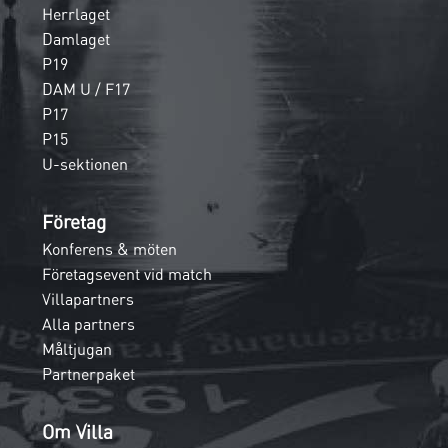
Herrlaget
Damlaget
P19
DAM U / F17
P17
P15
U-sektionen
Företag
Konferens & möten
Företagsevent vid match
Villapartners
Alla partners
Måltjugan
Partnerpaket
Om Villa