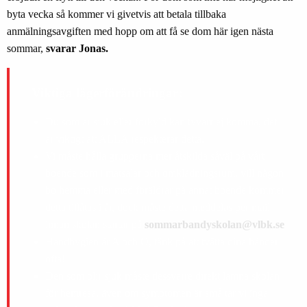
byta vecka så kommer vi givetvis att betala tillbaka
anmälningsavgiften med hopp om att få se dom här igen nästa
sommar,
svarar Jonas.
Viktiga lägerförändringar:
Du som är sjuk eller förkyld kan tyvärr ej komma, det
är viktigt att ALLA respekterar detta.
Vi måste hålla grupperna mer åtskilda såväl på vårt
boende som i matsalar och omklädningsrum, vill någon
bo hemma eller med föräldrar på annat boende kommer
detta tillåtas i år, dock måste detta meddelas per mail
innan skolan startar på;
sommarbandyskolan@vlbk.se
Handhygien är A och O, tänk på att tvätta dina händer
ofta!
Den som blir sjuk måste dessvärre direkt lämna skolan
för hemresa, även om symptomen är små tar vi inga