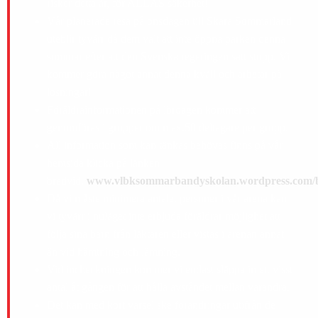
risker detta år, för ALLAS säkerhet!
Vår planerade resa på onsdagen till Skara Sommarland
uteblir tyvärr då dem valt att inte öppna parken denna
sommar efter att den Svenska regeringen satt stopp. Vi
kommer göra något annat denna kväll och arbetar på
lösningar!
Föräldrainformationen på lördagen kommer att
genomföras i grupper om max.50 deltagare per grupp.
All information som kan tänkas behövas finns på vår
hemsida klicka på länken
bredvid,
www.vlbksommarbandyskolan.wordpress.com/
Då vi måste minimera antalet personer i vår arena kan
vi tyvärr i nuläget inte erbjuda föräldrar möjlighet att
följa sina barn från läktaren eller vistas i arenan annat
än vid hämtning och lämning.
Vid incheckningen kommer vi endast släppa in ett visst
antal åt gången för att hålla avståndet mellan varandra.
Det kan med kort varsel ske förändringar utifrån de