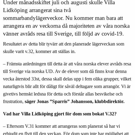
Under månadsskiftet juli och augusti skulle Villa
Lidköping arrangerat sina två
sommarbandylägerveckor. Nu kommer man bara att
arrangera en av veckorna då majoriteten av våra norska
vänner avråds resa till Sverige, till följd av covid-19.
Resultatet av detta blir tyvärr att den planerade lägerveckan som
skulle varit v.32, kommer att ställas in.
– Främsta anledningen till detta är att våra norska elever avråds resa
till Sverige via norska UD. Av de elever som då finns kvar denna
vecka återstod 33st, dessa skall delas upp i fem olika grupper, vilket
naturligtvis blir allt för dåligt för såväl deltagare som arrangör. Vi är
givetivs hemskt ledsna för detta och förstår allas besvikelse och
frustration,
säger Jonas ”Sparris” Johansson, klubbdirektör.
Vad har Villa Lidköping gjort för dom som bokat V.32?
– Eftersom V.31 kommer att arrangeras som planerat så har vi
erbjudit en flytt till den veckan. För dom som inte har möjlighet att