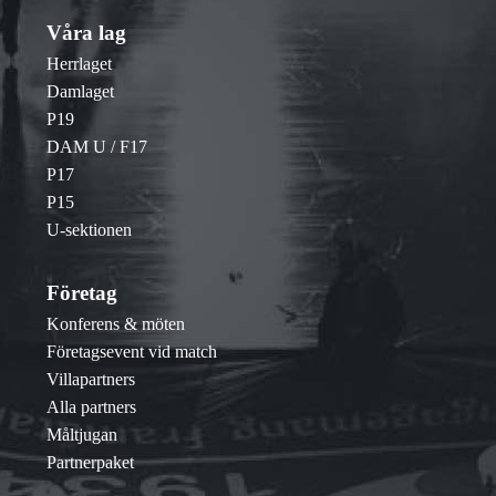
Våra lag
Herrlaget
Damlaget
P19
DAM U / F17
P17
P15
U-sektionen
Företag
Konferens & möten
Företagsevent vid match
Villapartners
Alla partners
Måltjugan
Partnerpaket