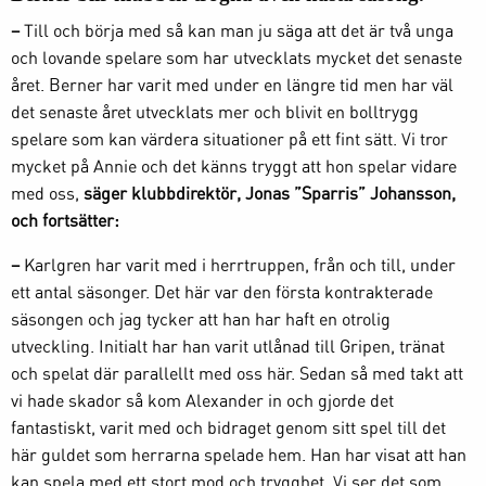
–
Till och börja med så kan man ju säga att det är två unga
och lovande spelare som har utvecklats mycket det senaste
året. Berner har varit med under en längre tid men har väl
det senaste året utvecklats mer och blivit en bolltrygg
spelare som kan värdera situationer på ett fint sätt. Vi tror
mycket på Annie och det känns tryggt att hon spelar vidare
med oss,
säger klubbdirektör, Jonas ”Sparris” Johansson,
och fortsätter:
–
Karlgren har varit med i herrtruppen, från och till, under
ett antal säsonger. Det här var den första kontrakterade
säsongen och jag tycker att han har haft en otrolig
utveckling. Initialt har han varit utlånad till Gripen, tränat
och spelat där parallellt med oss här. Sedan så med takt att
vi hade skador så kom Alexander in och gjorde det
fantastiskt, varit med och bidraget genom sitt spel till det
här guldet som herrarna spelade hem. Han har visat att han
kan spela med ett stort mod och trygghet. Vi ser det som