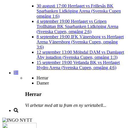
30 augusti
17:00
Herrlaget vs Frillesås BK
Sparbanken Lidköping Arena (Svenska Cupen
omgång 1:6)
4 september
19:00
Herrlaget vs Gripen
Trollhättan BK
Sparbanken Lidköping Arena
(Svenska Cupen, omgång 2:6)
8 september
19:00
IFK Vänersborg vs Herrlaget
Arena Vänersborg (Svenska Cupen, omgång
3:6)
12 september
13:00
Mölndal DAM vs Damlaget
Åby isstadion (Svenska Cupen, omgång 1:3)
15 september
19:00
Vetlanda BK vs Herrlaget
Hydro Arena (Svenska Cupen, omgång 4:6)
Herrar
Damer
Herrar
Vi arbetar med att ta fram en ny serietabell...