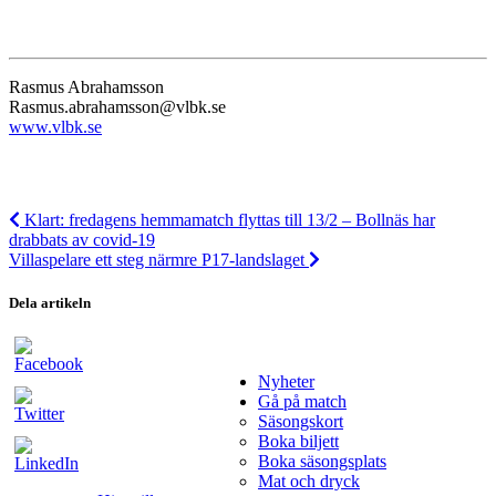
Rasmus Abrahamsson
Rasmus.abrahamsson@vlbk.se
www.vlbk.se
Klart: fredagens hemmamatch flyttas till 13/2 – Bollnäs har
drabbats av covid-19
Villaspelare ett steg närmre P17-landslaget
Dela artikeln
Nyheter
Gå på match
Säsongskort
Boka biljett
Boka säsongsplats
Mat och dryck