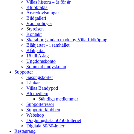
Villas histora – år för år
Klubbfakta
Årsredovisningar
Bildgalleri
Våra policyer
Styrelsen
Kontakt
Skaraborgsandan made by Villa Lidköping
Blåhjärtat – i samhället
Blåhjärtat
16 till A-lag
Ungdomskonto
Sommarbandyskolan
Supporter
Säsongskortet
Länkar
Villas Bandypod
Bli medlem
Ständiga medlemmar
Supporterresor
Supporterklubben
Webshop
Dragningslista 50/50-lotteriet
Digitala 50/50-lotter
Restaurang