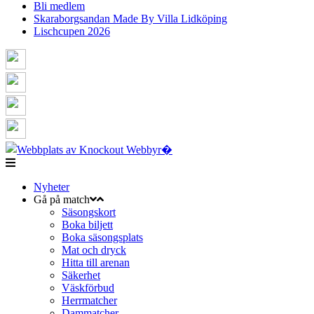
Bli medlem
Skaraborgsandan Made By Villa Lidköping
Lischcupen 2026
Nyheter
Gå på match
Säsongskort
Boka biljett
Boka säsongsplats
Mat och dryck
Hitta till arenan
Säkerhet
Väskförbud
Herrmatcher
Dammatcher