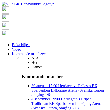
Boka biljett
Video
Kommande matcher
Alla
Herrar
Damer
Kommande matcher
30 augusti
17:00
Herrlaget vs Frillesås BK
Sparbanken Lidköping Arena (Svenska Cupen
omgång 1:6)
4 september
19:00
Herrlaget vs Gripen
Trollhättan BK
Sparbanken Lidköping Arena
(Svenska Cupen, omgång 2:6)