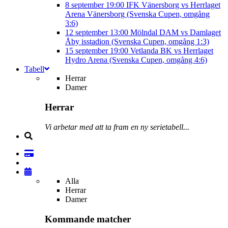
8 september
19:00
IFK Vänersborg vs Herrlaget
Arena Vänersborg (Svenska Cupen, omgång
3:6)
12 september
13:00
Mölndal DAM vs Damlaget
Åby isstadion (Svenska Cupen, omgång 1:3)
15 september
19:00
Vetlanda BK vs Herrlaget
Hydro Arena (Svenska Cupen, omgång 4:6)
Tabell
Herrar
Damer
Herrar
Vi arbetar med att ta fram en ny serietabell...
Alla
Herrar
Damer
Kommande matcher