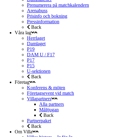
Prenumerera på matchkalendern
Arenabuss
Prisinfo och bokning
Pressinformation
Back
Våra lag
Herrlaget
Damlaget
P19
DAM U / F17
P17
P15
U-sektionen
Back
Företag
Konferens & möten
Företagsevent vid match
Villapartners
Alla partners
Måltjugan
Back
Partnerpaket
Back
Om Villa