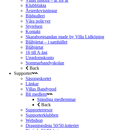
Villas histora – år för år
Klubbfakta
Årsredovisningar
Bildgalleri
Våra policyer
Styrelsen
Kontakt
Skaraborgsandan made by Villa Lidköping
Blåhjärtat – i samhället
Blåhjärtat
16 till A-lag
Ungdomskonto
Sommarbandyskolan
Back
Supporter
Säsongskortet
Länkar
Villas Bandypod
Bli medlem
Ständiga medlemmar
Back
Supporterresor
Supporterklubben
Webshop
Dragningslista 50/50-lotteriet