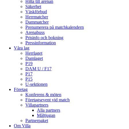
Hitta till arenan
Säkerhet
Väskförbud
Herrmatcher
Dammatcher
Prenumerera på matchkalendern
Arenabuss
Prisinfo och bokning
Pressinformation
Våra lag
Herrlaget
Damlaget
P19
DAM U / F17
P17
P15
U-sektionen
Företag
Konferens & möten
Företagsevent vid match
Villapartners
Alla partners
Måltjugan
Partnerpaket
Om Villa