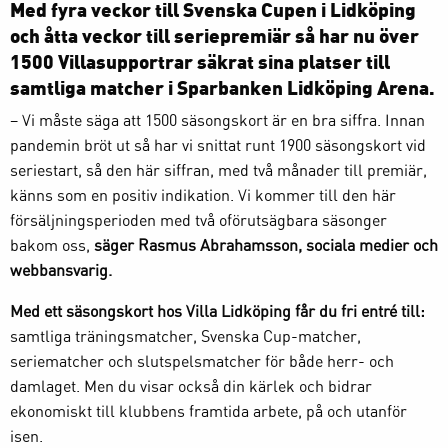
Med fyra veckor till Svenska Cupen i Lidköping
och åtta veckor till seriepremiär så har nu över
1500 Villasupportrar säkrat sina platser till
samtliga matcher i Sparbanken Lidköping Arena.
– Vi måste säga att 1500 säsongskort är en bra siffra. Innan
pandemin bröt ut så har vi snittat runt 1900 säsongskort vid
seriestart, så den här siffran, med två månader till premiär,
känns som en positiv indikation. Vi kommer till den här
försäljningsperioden med två oförutsägbara säsonger
bakom oss,
säger Rasmus Abrahamsson, sociala medier och
webbansvarig.
Med ett säsongskort hos Villa Lidköping får du fri entré till:
samtliga träningsmatcher, Svenska Cup-matcher,
seriematcher och slutspelsmatcher för både herr- och
damlaget. Men du visar också din kärlek och bidrar
ekonomiskt till klubbens framtida arbete, på och utanför
isen.