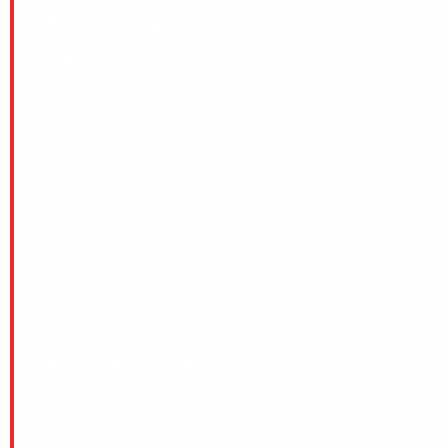
Prisinformation:
Sittplats
Sektion B och C rad 3 och uppåt
3.260:-
Sektion A och D samt sektion B och C rad 1
3.060:-
och 2
Ståplats
Vuxen:
2.360:-
Pensionär:
1.960:-
Ungdom 13-19 år:
1.160:-
Mer än bara ett kort:
Smidig delning. Möjlighet att skicka vidare din
biljett digitalt.