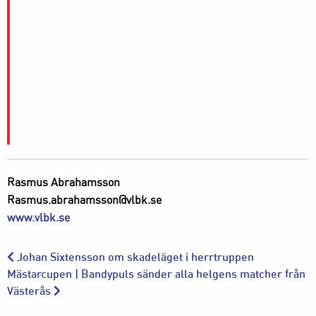
Exklusiv information om Villa Lidköping via e-
post.
Inför matchen mail med uppsnack och det
senaste inför match.
Erbjudanden från våra partners.
Säkrad plats hela säsongen
Möjlighet att ta med vänner vid utvalda matcher
Rasmus Abrahamsson
Rasmus.abrahamsson@vlbk.se
www.vlbk.se
Johan Sixtensson om skadeläget i herrtruppen
Mästarcupen | Bandypuls sänder alla helgens matcher från
Västerås