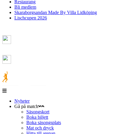
Restaurang
Bli medlem
Skaraborgsandan Made By Villa Lidköping
Lischcupen 2026
Nyheter
Gå på match
Säsongskort
Boka biljett
Boka säsongsplats
Mat och dryck
Hitta till arenan