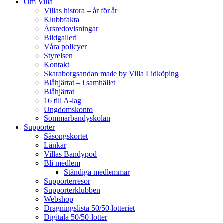
Om Villa
Villas histora – år för år
Klubbfakta
Årsredovisningar
Bildgalleri
Våra policyer
Styrelsen
Kontakt
Skaraborgsandan made by Villa Lidköping
Blåhjärtat – i samhället
Blåhjärtat
16 till A-lag
Ungdomskonto
Sommarbandyskolan
Supporter
Säsongskortet
Länkar
Villas Bandypod
Bli medlem
Ständiga medlemmar
Supporterresor
Supporterklubben
Webshop
Dragningslista 50/50-lotteriet
Digitala 50/50-lotter