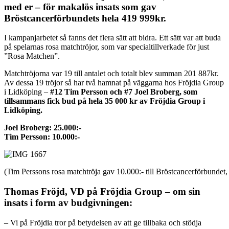
med er – för makalös insats som gav
Bröstcancerförbundets hela 419 999kr.
I kampanjarbetet så fanns det flera sätt att bidra. Ett sätt var att buda
på spelarnas rosa matchtröjor, som var specialtillverkade för just
”Rosa Matchen”.
Matchtröjorna var 19 till antalet och totalt blev summan 201 887kr.
Av dessa 19 tröjor så har två hamnat på väggarna hos Fröjdia Group
i Lidköping –
#12 Tim Persson och #7 Joel Broberg, som
tillsammans fick bud på hela 35 000 kr av Fröjdia Group i
Lidköping.
Joel Broberg: 25.000:-
Tim Persson: 10.000:-
(Tim Perssons rosa matchtröja gav 10.000:- till Bröstcancerförbundet,
Thomas Fröjd, VD på Fröjdia Group – om sin
insats i form av budgivningen:
– Vi på Fröjdia tror på betydelsen av att ge tillbaka och stödja