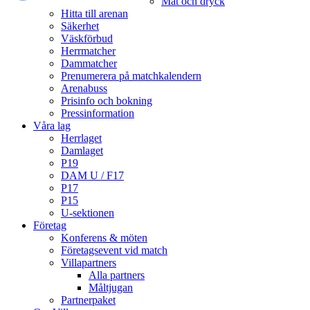
Mat och dryck
Hitta till arenan
Säkerhet
Väskförbud
Herrmatcher
Dammatcher
Prenumerera på matchkalendern
Arenabuss
Prisinfo och bokning
Pressinformation
Våra lag
Herrlaget
Damlaget
P19
DAM U / F17
P17
P15
U-sektionen
Företag
Konferens & möten
Företagsevent vid match
Villapartners
Alla partners
Måltjugan
Partnerpaket