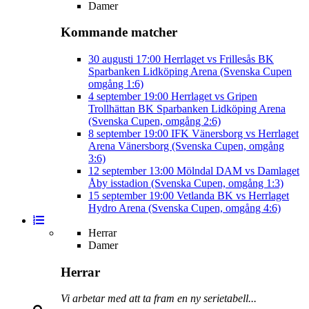
Damer
Kommande matcher
30 augusti
17:00
Herrlaget vs Frillesås BK
Sparbanken Lidköping Arena (Svenska Cupen
omgång 1:6)
4 september
19:00
Herrlaget vs Gripen
Trollhättan BK
Sparbanken Lidköping Arena
(Svenska Cupen, omgång 2:6)
8 september
19:00
IFK Vänersborg vs Herrlaget
Arena Vänersborg (Svenska Cupen, omgång
3:6)
12 september
13:00
Mölndal DAM vs Damlaget
Åby isstadion (Svenska Cupen, omgång 1:3)
15 september
19:00
Vetlanda BK vs Herrlaget
Hydro Arena (Svenska Cupen, omgång 4:6)
Herrar
Damer
Herrar
Vi arbetar med att ta fram en ny serietabell...