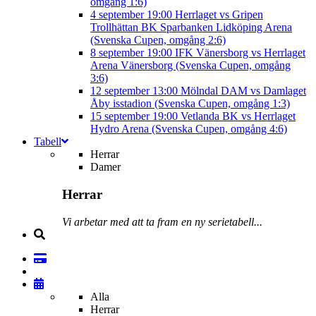
omgång 1:6)
4 september
19:00
Herrlaget vs Gripen
Trollhättan BK
Sparbanken Lidköping Arena
(Svenska Cupen, omgång 2:6)
8 september
19:00
IFK Vänersborg vs Herrlaget
Arena Vänersborg (Svenska Cupen, omgång
3:6)
12 september
13:00
Mölndal DAM vs Damlaget
Åby isstadion (Svenska Cupen, omgång 1:3)
15 september
19:00
Vetlanda BK vs Herrlaget
Hydro Arena (Svenska Cupen, omgång 4:6)
Tabell
Herrar
Damer
Herrar
Vi arbetar med att ta fram en ny serietabell...
Alla
Herrar