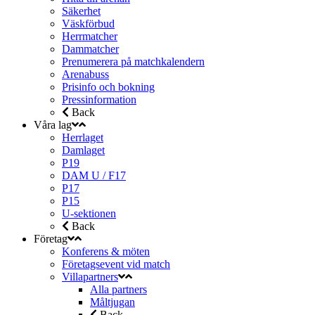
Säkerhet
Väskförbud
Herrmatcher
Dammatcher
Prenumerera på matchkalendern
Arenabuss
Prisinfo och bokning
Pressinformation
Back
Våra lag
Herrlaget
Damlaget
P19
DAM U / F17
P17
P15
U-sektionen
Back
Företag
Konferens & möten
Företagsevent vid match
Villapartners
Alla partners
Måltjugan
Back