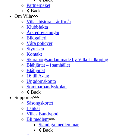
Partnerpaket
Back
Om Villa
Villas histora – år för år
Klubbfakta
Årsredovisningar
Bildgalleri
Våra policyer
Styrelsen
Kontakt
Skaraborgsandan made by Villa Lidköping
Blåhjärtat – i samhället
Blåhjärtat
16 till A-lag
Ungdomskonto
Sommarbandyskolan
Back
Supporter
Säsongskortet
Länkar
Villas Bandypod
Bli medlem
Ständiga medlemmar
Back