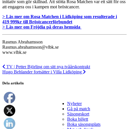
initiativ som gör skillnad. Att stötta Rosa Matchen var ett sätt för oss
att engagera oss i kampen mot bröstcancer.
> Läs mer om Rosa Matchen i Lidköping som resulterade i
419 999kr till Bröstcancerförbundet
> Läs mer om Fröjdia på deras hemsida
Rasmus Abrahamsson
Rasmus.abrahamsson@vlbk.se
www.vlbk.se
TV | Petter Björling om sitt nya tvåårskontrakt
Hugo Behlander fortsätter i Villa Lidköping
Dela artikeln
Nyheter
Gå på match
Säsongskort
Boka biljett
Boka säsongsplats