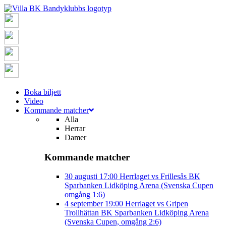
Boka biljett
Video
Kommande matcher
Alla
Herrar
Damer
Kommande matcher
30 augusti
17:00
Herrlaget vs Frillesås BK
Sparbanken Lidköping Arena (Svenska Cupen
omgång 1:6)
4 september
19:00
Herrlaget vs Gripen
Trollhättan BK
Sparbanken Lidköping Arena
(Svenska Cupen, omgång 2:6)