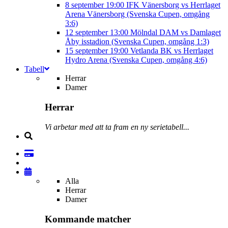
8 september
19:00
IFK Vänersborg vs Herrlaget
Arena Vänersborg (Svenska Cupen, omgång
3:6)
12 september
13:00
Mölndal DAM vs Damlaget
Åby isstadion (Svenska Cupen, omgång 1:3)
15 september
19:00
Vetlanda BK vs Herrlaget
Hydro Arena (Svenska Cupen, omgång 4:6)
Tabell
Herrar
Damer
Herrar
Vi arbetar med att ta fram en ny serietabell...
Alla
Herrar
Damer
Kommande matcher