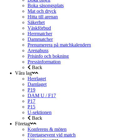
Boka säsongsplats
Mat och dryck
Hitta till arenan
Säkerhet
Väskförbud
Herrmatcher
Dammatcher
Prenumerera på matchkalendern
Arenabuss
Prisinfo och bokning
Pressinformation
Back
Våra lag
Herrlaget
Damlaget
P19
DAM U / F17
P17
P15
U-sektionen
Back
Företag
Konferens & möten
Företagsevent vid match