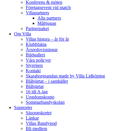
Konferens & möten
Företagsevent vid match
Villapartners
Alla partners
Måltjugan
Partnerpaket
Om Villa
Villas histora – år för år
Klubbfakta
Årsredovisningar
Bildgalleri
Våra policyer
Styrelsen
Kontakt
Skaraborgsandan made by Villa Lidköping
Blåhjärtat – i samhället
Blåhjärtat
16 till A-lag
Ungdomskonto
Sommarbandyskolan
Supporter
Säsongskortet
Länkar
Villas Bandypod
Bli medlem