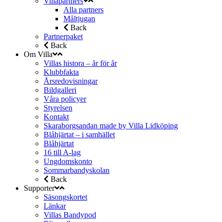
Villapartners
Alla partners
Måltjugan
Back
Partnerpaket
Back
Om Villa
Villas histora – år för år
Klubbfakta
Årsredovisningar
Bildgalleri
Våra policyer
Styrelsen
Kontakt
Skaraborgsandan made by Villa Lidköping
Blåhjärtat – i samhället
Blåhjärtat
16 till A-lag
Ungdomskonto
Sommarbandyskolan
Back
Supporter
Säsongskortet
Länkar
Villas Bandypod