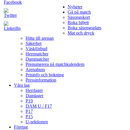
Nyheter
Gå på match
Säsongskort
Boka biljett
Boka säsongsplats
Mat och dryck
Hitta till arenan
Säkerhet
Väskförbud
Herrmatcher
Dammatcher
Prenumerera på matchkalendern
Arenabuss
Prisinfo och bokning
Pressinformation
Våra lag
Herrlaget
Damlaget
P19
DAM U / F17
P17
P15
U-sektionen
Företag