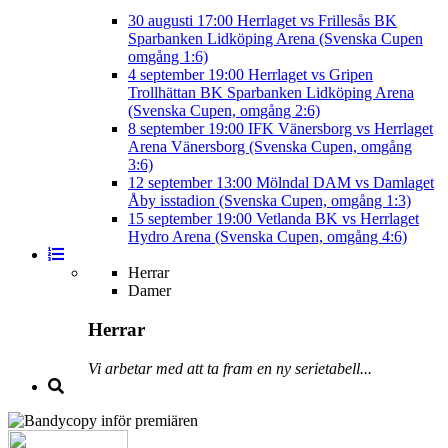
30 augusti
17:00
Herrlaget vs Frillesås BK
Sparbanken Lidköping Arena (Svenska Cupen
omgång 1:6)
4 september
19:00
Herrlaget vs Gripen
Trollhättan BK
Sparbanken Lidköping Arena
(Svenska Cupen, omgång 2:6)
8 september
19:00
IFK Vänersborg vs Herrlaget
Arena Vänersborg (Svenska Cupen, omgång
3:6)
12 september
13:00
Mölndal DAM vs Damlaget
Åby isstadion (Svenska Cupen, omgång 1:3)
15 september
19:00
Vetlanda BK vs Herrlaget
Hydro Arena (Svenska Cupen, omgång 4:6)
Herrar
Damer
Herrar
Vi arbetar med att ta fram en ny serietabell...