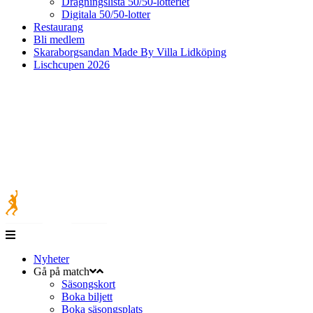
Dragningslista 50/50-lotteriet
Digitala 50/50-lotter
Restaurang
Bli medlem
Skaraborgsandan Made By Villa Lidköping
Lischcupen 2026
Nyheter
Gå på match
Säsongskort
Boka biljett
Boka säsongsplats