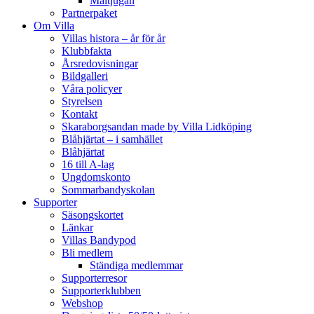
Måltjugan
Partnerpaket
Om Villa
Villas histora – år för år
Klubbfakta
Årsredovisningar
Bildgalleri
Våra policyer
Styrelsen
Kontakt
Skaraborgsandan made by Villa Lidköping
Blåhjärtat – i samhället
Blåhjärtat
16 till A-lag
Ungdomskonto
Sommarbandyskolan
Supporter
Säsongskortet
Länkar
Villas Bandypod
Bli medlem
Ständiga medlemmar
Supporterresor
Supporterklubben
Webshop