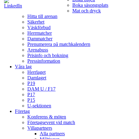
Boka säsongsplats
Mat och dryck
Hitta till arenan
Säkerhet
Väskförbud
Herrmatcher
Dammatcher
Prenumerera på matchkalendern
Arenabuss
Prisinfo och bokning
Pressinformation
Våra lag
Herrlaget
Damlaget
P19
DAM U / F17
P17
P15
U-sektionen
Företag
Konferens & möten
Företagsevent vid match
Villapartners
Alla partners