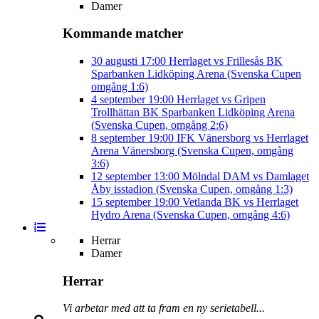
Damer
Kommande matcher
30 augusti
17:00
Herrlaget vs Frillesås BK
Sparbanken Lidköping Arena (Svenska Cupen
omgång 1:6)
4 september
19:00
Herrlaget vs Gripen
Trollhättan BK
Sparbanken Lidköping Arena
(Svenska Cupen, omgång 2:6)
8 september
19:00
IFK Vänersborg vs Herrlaget
Arena Vänersborg (Svenska Cupen, omgång
3:6)
12 september
13:00
Mölndal DAM vs Damlaget
Åby isstadion (Svenska Cupen, omgång 1:3)
15 september
19:00
Vetlanda BK vs Herrlaget
Hydro Arena (Svenska Cupen, omgång 4:6)
Herrar
Damer
Herrar
Vi arbetar med att ta fram en ny serietabell...