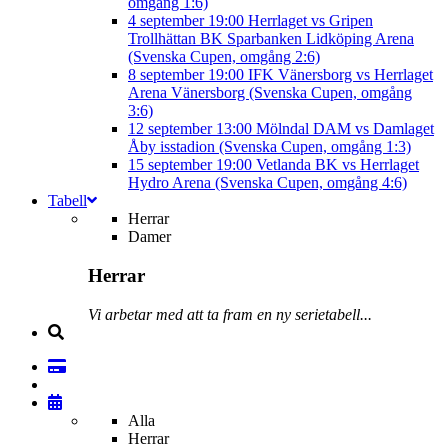
omgång 1:6)
4 september
19:00
Herrlaget vs Gripen
Trollhättan BK
Sparbanken Lidköping Arena
(Svenska Cupen, omgång 2:6)
8 september
19:00
IFK Vänersborg vs Herrlaget
Arena Vänersborg (Svenska Cupen, omgång
3:6)
12 september
13:00
Mölndal DAM vs Damlaget
Åby isstadion (Svenska Cupen, omgång 1:3)
15 september
19:00
Vetlanda BK vs Herrlaget
Hydro Arena (Svenska Cupen, omgång 4:6)
Tabell
Herrar
Damer
Herrar
Vi arbetar med att ta fram en ny serietabell...
Alla
Herrar