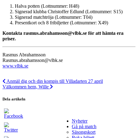
Halva potten (Lottnummer: H48)
Signerad klubba Christoffer Edlund (Lottnummer: S15)
Signerad matchtröja (Lottnummer: T04)
Presentkort och 8 fribiljetter (Lottnummer: X49)
Kontakta rasmus.abrahamsson@vlbk.se för att hämta era
priser.
Rasmus Abrahamsson
Rasmus.abrahamsson@vlbk.se
www.vlbk.se
Anmäl dig och din kompis till Villadarten 27 april
Välkommen hem, Wille
Dela artikeln
Nyheter
Gå på match
Säsongskort
Boka biljett