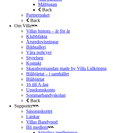
Måltjugan
Back
Partnerpaket
Back
Om Villa
Villas histora – år för år
Klubbfakta
Årsredovisningar
Bildgalleri
Våra policyer
Styrelsen
Kontakt
Skaraborgsandan made by Villa Lidköping
Blåhjärtat – i samhället
Blåhjärtat
16 till A-lag
Ungdomskonto
Sommarbandyskolan
Back
Supporter
Säsongskortet
Länkar
Villas Bandypod
Bli medlem
Ständiga medlemmar