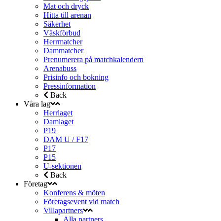
Mat och dryck
Hitta till arenan
Säkerhet
Väskförbud
Herrmatcher
Dammatcher
Prenumerera på matchkalendern
Arenabuss
Prisinfo och bokning
Pressinformation
Back
Våra lag
Herrlaget
Damlaget
P19
DAM U / F17
P17
P15
U-sektionen
Back
Företag
Konferens & möten
Företagsevent vid match
Villapartners
Alla partners