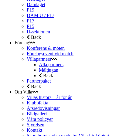
Damlaget
P19
DAM U / F17
P17
P15
U-sektionen
Back
Företag
Konferens & möten
Företagsevent vid match
Villapartners
Alla partners
Måltjugan
Back
Partnerpaket
Back
Om Villa
Villas histora – år för år
Klubbfakta
Årsredovisningar
Bildgalleri
Våra policyer
Styrelsen
Kontakt
Skaraborgsandan made by Villa Lidköping