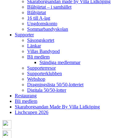
Skaraborgsandan made by Villa Lidköping
Blåhjärtat – i samhället
Blåhjärtat
16 till A-lag
Ungdomskonto
Sommarbandyskolan
Supporter
Säsongskortet
Länkar
Villas Bandypod
Bli medlem
Ständiga medlemmar
Supporterresor
Supporterklubben
Webshop
Dragningslista 50/50-lotteriet
Digitala 50/50-lotter
Restaurang
Bli medlem
Skaraborgsandan Made By Villa Lidköping
Lischcupen 2026