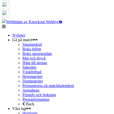
Nyheter
Gå på match
Säsongskort
Boka biljett
Boka säsongsplats
Mat och dryck
Hitta till arenan
Säkerhet
Väskförbud
Herrmatcher
Dammatcher
Prenumerera på matchkalendern
Arenabuss
Prisinfo och bokning
Pressinformation
Back
Våra lag
Herrlaget