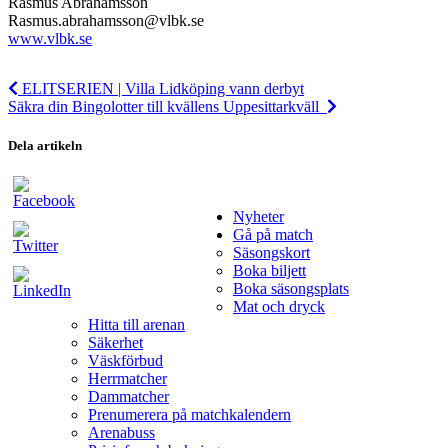
Rasmus Abrahamsson
Rasmus.abrahamsson@vlbk.se
www.vlbk.se
ELITSERIEN | Villa Lidköping vann derbyt
Säkra din Bingolotter till kvällens Uppesittarkväll
Dela artikeln
Nyheter
Gå på match
Säsongskort
Boka biljett
Boka säsongsplats
Mat och dryck
Hitta till arenan
Säkerhet
Väskförbud
Herrmatcher
Dammatcher
Prenumerera på matchkalendern
Arenabuss