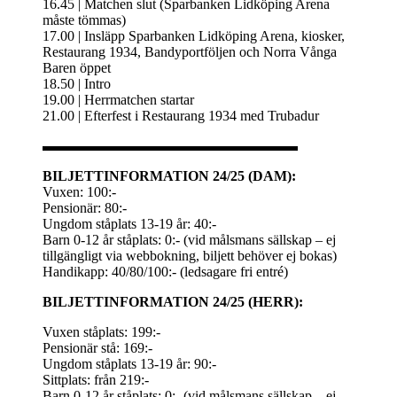
16.45 | Matchen slut (Sparbanken Lidköping Arena
måste tömmas)
17.00 | Insläpp Sparbanken Lidköping Arena, kiosker,
Restaurang 1934, Bandyportföljen och Norra Vånga
Baren öppet
18.50 | Intro
19.00 | Herrmatchen startar
21.00 | Efterfest i Restaurang 1934 med Trubadur
▬▬▬▬▬▬▬▬▬▬▬▬▬▬▬▬▬▬
BILJETTINFORMATION 24/25 (DAM):
Vuxen: 100:-
Pensionär: 80:-
Ungdom ståplats 13-19 år: 40:-
Barn 0-12 år ståplats: 0:- (vid målsmans sällskap – ej
tillgängligt via webbokning, biljett behöver ej bokas)
Handikapp: 40/80/100:- (ledsagare fri entré)
BILJETTINFORMATION 24/25 (HERR):
Vuxen ståplats: 199:-
Pensionär stå: 169:-
Ungdom ståplats 13-19 år: 90:-
Sittplats: från 219:-
Barn 0-12 år ståplats: 0:- (vid målsmans sällskap – ej