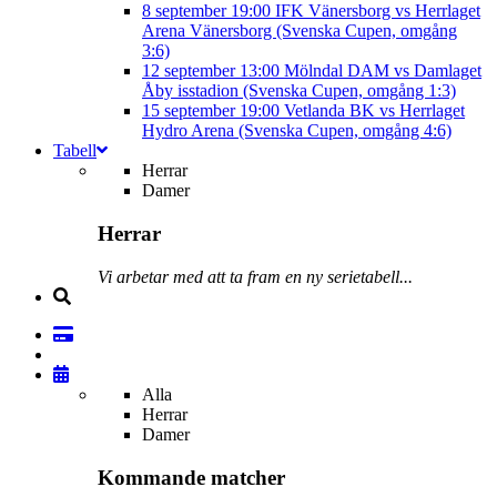
8 september
19:00
IFK Vänersborg vs Herrlaget
Arena Vänersborg (Svenska Cupen, omgång
3:6)
12 september
13:00
Mölndal DAM vs Damlaget
Åby isstadion (Svenska Cupen, omgång 1:3)
15 september
19:00
Vetlanda BK vs Herrlaget
Hydro Arena (Svenska Cupen, omgång 4:6)
Tabell
Herrar
Damer
Herrar
Vi arbetar med att ta fram en ny serietabell...
Alla
Herrar
Damer
Kommande matcher