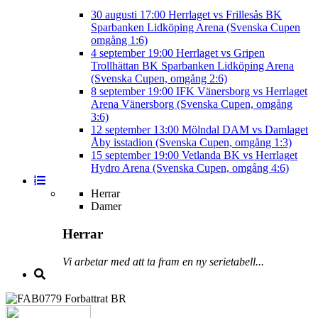
30 augusti
17:00
Herrlaget vs Frillesås BK
Sparbanken Lidköping Arena (Svenska Cupen
omgång 1:6)
4 september
19:00
Herrlaget vs Gripen
Trollhättan BK
Sparbanken Lidköping Arena
(Svenska Cupen, omgång 2:6)
8 september
19:00
IFK Vänersborg vs Herrlaget
Arena Vänersborg (Svenska Cupen, omgång
3:6)
12 september
13:00
Mölndal DAM vs Damlaget
Åby isstadion (Svenska Cupen, omgång 1:3)
15 september
19:00
Vetlanda BK vs Herrlaget
Hydro Arena (Svenska Cupen, omgång 4:6)
Herrar
Damer
Herrar
Vi arbetar med att ta fram en ny serietabell...