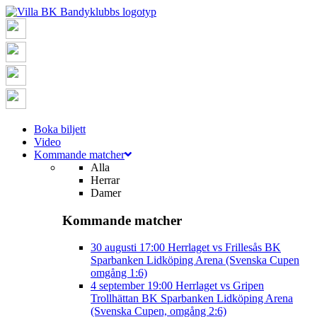
Boka biljett
Video
Kommande matcher
Alla
Herrar
Damer
Kommande matcher
30 augusti
17:00
Herrlaget vs Frillesås BK
Sparbanken Lidköping Arena (Svenska Cupen
omgång 1:6)
4 september
19:00
Herrlaget vs Gripen
Trollhättan BK
Sparbanken Lidköping Arena
(Svenska Cupen, omgång 2:6)