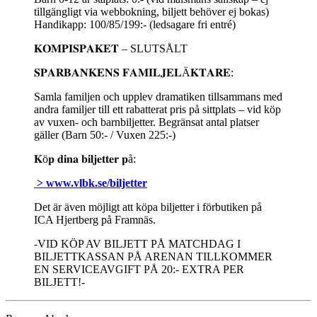
tillgängligt via webbokning, biljett behöver ej bokas)
Handikapp: 100/85/199:- (ledsagare fri entré)
𝐊𝐎𝐌𝐏𝐈𝐒𝐏𝐀𝐊𝐄𝐓 – SLUTSÅLT
𝐒𝐏𝐀𝐑𝐁𝐀𝐍𝐊𝐄𝐍𝐒 𝐅𝐀𝐌𝐈𝐋𝐉𝐄𝐋Ä𝐊𝐓𝐀𝐑𝐄:
Samla familjen och upplev dramatiken tillsammans med
andra familjer till ett rabatterat pris på sittplats – vid köp
av vuxen- och barnbiljetter. Begränsat antal platser
gäller (Barn 50:- / Vuxen 225:-)
𝐊ö𝐩 𝐝𝐢𝐧𝐚 𝐛𝐢𝐥𝐣𝐞𝐭𝐭𝐞𝐫 𝐩å:
> www.vlbk.se/biljetter
Det är även möjligt att köpa biljetter i förbutiken på
ICA Hjertberg på Framnäs.
-VID KÖP AV BILJETT PÅ MATCHDAG I
BILJETTKASSAN PÅ ARENAN TILLKOMMER
EN SERVICEAVGIFT PÅ 20:- EXTRA PER
BILJETT!-