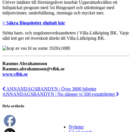
Utöver intäkter till föreningslivet innebär Uppesittarkvällen ett
fullspäckat program med 5st Bingospel och utlottningar med
miljonvinster, underhållning, rimstuga och mycket mer.
> Säkra Bingolotter digitalt här
Stötta barn- och ungdomsverksamheten i Villa-Lidköping BK. Varje
såld lott ger ett överskott direkt till Villa-Lidköping BK.
Rasmus Abrahamsson
Rasmus.abrahamsson@vlbk.se
www.vlbk.se
ANNANDAGSBANDYN | Över 3800 biljetter
ANNANDAGSBANDYN | Nu släpper vi 500 extrabiljetter
Dela artikeln
Nyheter