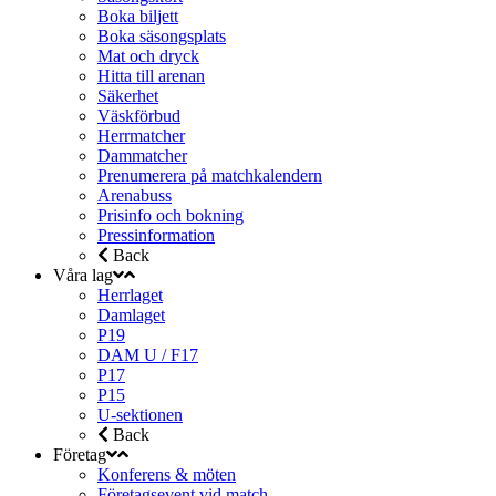
Boka biljett
Boka säsongsplats
Mat och dryck
Hitta till arenan
Säkerhet
Väskförbud
Herrmatcher
Dammatcher
Prenumerera på matchkalendern
Arenabuss
Prisinfo och bokning
Pressinformation
Back
Våra lag
Herrlaget
Damlaget
P19
DAM U / F17
P17
P15
U-sektionen
Back
Företag
Konferens & möten
Företagsevent vid match