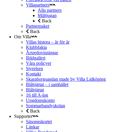
Villapartners
Alla partners
Måltjugan
Back
Partnerpaket
Back
Om Villa
Villas histora – år för år
Klubbfakta
Årsredovisningar
Bildgalleri
Våra policyer
Styrelsen
Kontakt
Skaraborgsandan made by Villa Lidköping
Blåhjärtat – i samhället
Blåhjärtat
16 till A-lag
Ungdomskonto
Sommarbandyskolan
Back
Supporter
Säsongskortet
Länkar