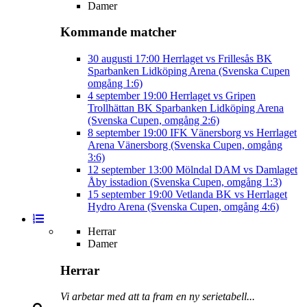
Damer
Kommande matcher
30 augusti
17:00
Herrlaget vs Frillesås BK
Sparbanken Lidköping Arena (Svenska Cupen
omgång 1:6)
4 september
19:00
Herrlaget vs Gripen
Trollhättan BK
Sparbanken Lidköping Arena
(Svenska Cupen, omgång 2:6)
8 september
19:00
IFK Vänersborg vs Herrlaget
Arena Vänersborg (Svenska Cupen, omgång
3:6)
12 september
13:00
Mölndal DAM vs Damlaget
Åby isstadion (Svenska Cupen, omgång 1:3)
15 september
19:00
Vetlanda BK vs Herrlaget
Hydro Arena (Svenska Cupen, omgång 4:6)
Herrar
Damer
Herrar
Vi arbetar med att ta fram en ny serietabell...