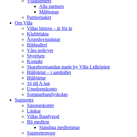
Villapartners
Alla partners
Måltjugan
Partnerpaket
Om Villa
Villas histora – år för år
Klubbfakta
Årsredovisningar
Bildgalleri
Våra policyer
Styrelsen
Kontakt
Skaraborgsandan made by Villa Lidköping
Blåhjärtat – i samhället
Blåhjärtat
16 till A-lag
Ungdomskonto
Sommarbandyskolan
Supporter
Säsongskortet
Länkar
Villas Bandypod
Bli medlem
Ständiga medlemmar
Supporterresor