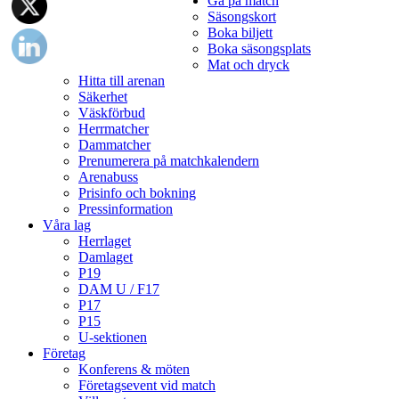
Gå på match
Säsongskort
Boka biljett
Boka säsongsplats
Mat och dryck
Hitta till arenan
Säkerhet
Väskförbud
Herrmatcher
Dammatcher
Prenumerera på matchkalendern
Arenabuss
Prisinfo och bokning
Pressinformation
Våra lag
Herrlaget
Damlaget
P19
DAM U / F17
P17
P15
U-sektionen
Företag
Konferens & möten
Företagsevent vid match