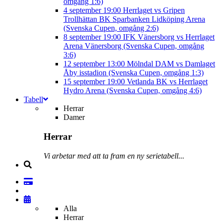
omgång 1:6)
4 september
19:00
Herrlaget vs Gripen
Trollhättan BK
Sparbanken Lidköping Arena
(Svenska Cupen, omgång 2:6)
8 september
19:00
IFK Vänersborg vs Herrlaget
Arena Vänersborg (Svenska Cupen, omgång
3:6)
12 september
13:00
Mölndal DAM vs Damlaget
Åby isstadion (Svenska Cupen, omgång 1:3)
15 september
19:00
Vetlanda BK vs Herrlaget
Hydro Arena (Svenska Cupen, omgång 4:6)
Tabell
Herrar
Damer
Herrar
Vi arbetar med att ta fram en ny serietabell...
Alla
Herrar