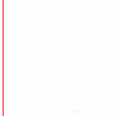
säsongskortsbar i Bandyportföljen)
Smidig delning. Möjlighet att skicka vidare din
biljett digitalt
Exklusiv information om Villa Lidköping via e-post
Inför matchen mail
Erbjudande från våra partners
Säkrad plats hela säsongen
Rabatterade priser och kampanjer under
säsongen
Rabatterad lunch i Restaurang 1934
Rabatt i supportershoppen
Skicka vidare din biljett digitalt. Ditt kort är alltså
inte personligt.
Delbetalning/Betala senare *** Du kan välja att
delbetala ditt/dina kort löpande under säsongen
eller betala mot faktura vid ett senare tillfälle.
Detta är en tjänst som tillhandahålls via
Swedbank Pay. Läs gärna mer
här
.