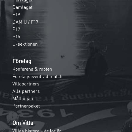
Damlaget
P19
DAM U / F17
P17
P15
U-sektionen
Företag
Konferens & möten
Företagsevent vid match
Villapartners
Alla partners
Måltjugan
Partnerpaket
Om Villa
Villas histora – år för år