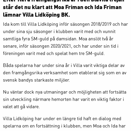
står det nu klart att Moa Friman och Ida Friman
lämnar Villa Lidköping BK.
Ida kom till Villa Lidköping inför säsongen 2018/2019 och har
under sina sju säsonger i klubben varit med och vunnit
samtliga fyra SM-guld på damsidan. Moa anslöt två år
senare, inför säsongen 2020/2021, och har under sin tid i
föreningen varit med och spelat hem tre SM-guld.
Båda spelarna har under sina år i Villa varit viktiga delar av
den framgångsrika verksamhet som etablerat sig som en av
svensk bandys starkaste miljöer.
Nu väntar dock nya utmaningar och möjligheten att fortsätta
sin utveckling närmare hemorten har varit en viktig faktor i
valet att gå vidare.
Villa Lidköping har under en längre tid haft en dialog med
spelarna om en fortsättning i klubben, men Moa och Ida har