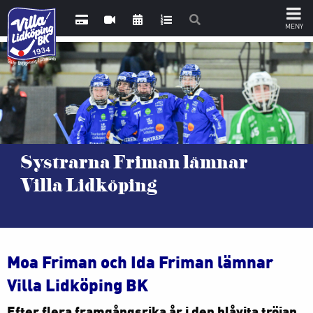
Systrarna Friman lämnar
Villa Lidköping
Moa Friman och Ida Friman lämnar
Villa Lidköping BK
Efter flera framgångsrika år i den blåvita tröjan