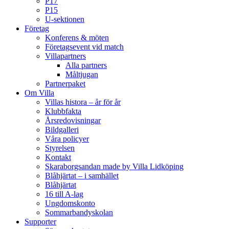
P17
P15
U-sektionen
Företag
Konferens & möten
Företagsevent vid match
Villapartners
Alla partners
Måltjugan
Partnerpaket
Om Villa
Villas histora – år för år
Klubbfakta
Årsredovisningar
Bildgalleri
Våra policyer
Styrelsen
Kontakt
Skaraborgsandan made by Villa Lidköping
Blåhjärtat – i samhället
Blåhjärtat
16 till A-lag
Ungdomskonto
Sommarbandyskolan
Supporter