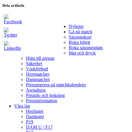
Dela artikeln
Nyheter
Gå på match
Säsongskort
Boka biljett
Boka säsongsplats
Mat och dryck
Hitta till arenan
Säkerhet
Väskförbud
Herrmatcher
Dammatcher
Prenumerera på matchkalendern
Arenabuss
Prisinfo och bokning
Pressinformation
Våra lag
Herrlaget
Damlaget
P19
DAM U / F17