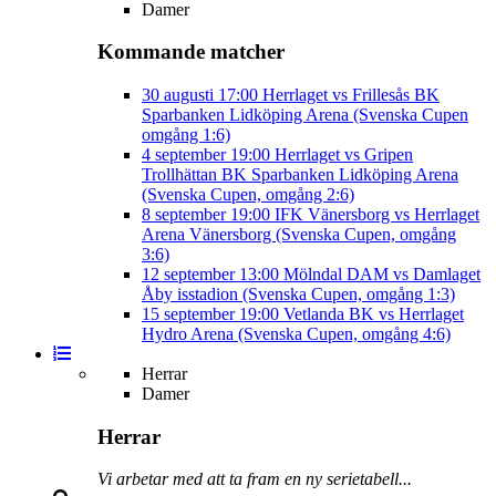
Damer
Kommande matcher
30 augusti
17:00
Herrlaget vs Frillesås BK
Sparbanken Lidköping Arena (Svenska Cupen
omgång 1:6)
4 september
19:00
Herrlaget vs Gripen
Trollhättan BK
Sparbanken Lidköping Arena
(Svenska Cupen, omgång 2:6)
8 september
19:00
IFK Vänersborg vs Herrlaget
Arena Vänersborg (Svenska Cupen, omgång
3:6)
12 september
13:00
Mölndal DAM vs Damlaget
Åby isstadion (Svenska Cupen, omgång 1:3)
15 september
19:00
Vetlanda BK vs Herrlaget
Hydro Arena (Svenska Cupen, omgång 4:6)
Herrar
Damer
Herrar
Vi arbetar med att ta fram en ny serietabell...