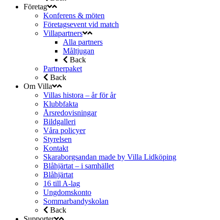
Företag
Konferens & möten
Företagsevent vid match
Villapartners
Alla partners
Måltjugan
Back
Partnerpaket
Back
Om Villa
Villas histora – år för år
Klubbfakta
Årsredovisningar
Bildgalleri
Våra policyer
Styrelsen
Kontakt
Skaraborgsandan made by Villa Lidköping
Blåhjärtat – i samhället
Blåhjärtat
16 till A-lag
Ungdomskonto
Sommarbandyskolan
Back
Supporter