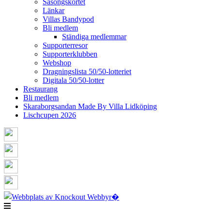
Säsongskortet
Länkar
Villas Bandypod
Bli medlem
Ständiga medlemmar
Supporterresor
Supporterklubben
Webshop
Dragningslista 50/50-lotteriet
Digitala 50/50-lotter
Restaurang
Bli medlem
Skaraborgsandan Made By Villa Lidköping
Lischcupen 2026