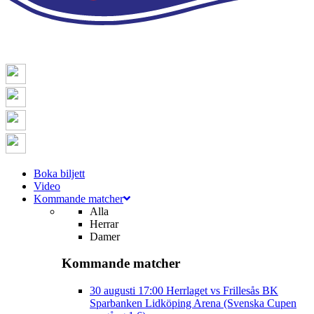
Boka biljett
Video
Kommande matcher
Alla
Herrar
Damer
Kommande matcher
30 augusti
17:00
Herrlaget vs Frillesås BK
Sparbanken Lidköping Arena (Svenska Cupen