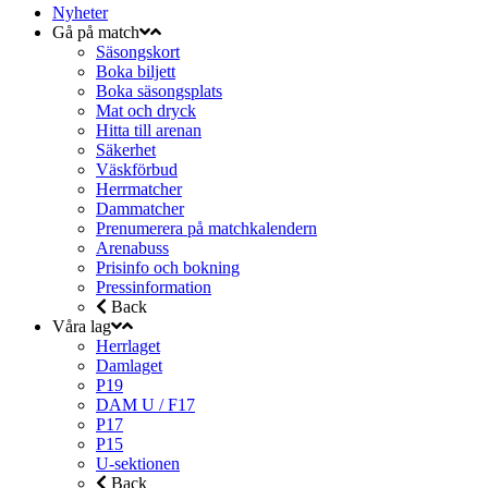
Nyheter
Gå på match
Säsongskort
Boka biljett
Boka säsongsplats
Mat och dryck
Hitta till arenan
Säkerhet
Väskförbud
Herrmatcher
Dammatcher
Prenumerera på matchkalendern
Arenabuss
Prisinfo och bokning
Pressinformation
Back
Våra lag
Herrlaget
Damlaget
P19
DAM U / F17
P17
P15
U-sektionen
Back