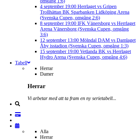
omgång 1:6)
4 september
19:00
Herrlaget vs Gripen
Trollhättan BK
Sparbanken Lidköping Arena
(Svenska Cupen, omgång 2:6)
8 september
19:00
IFK Vänersborg vs Herrlaget
Arena Vänersborg (Svenska Cupen, omgång
3:6)
12 september
13:00
Mölndal DAM vs Damlaget
Åby isstadion (Svenska Cupen, omgång 1:3)
15 september
19:00
Vetlanda BK vs Herrlaget
Hydro Arena (Svenska Cupen, omgång 4:6)
Tabell
Herrar
Damer
Herrar
Vi arbetar med att ta fram en ny serietabell...
Alla
Herrar