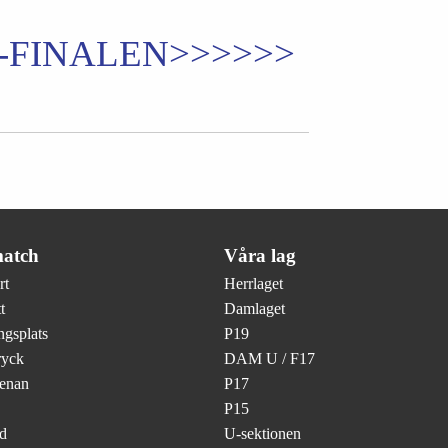
-FINALEN>>>>>>
atch
Våra lag
rt
Herrlaget
t
Damlaget
gsplats
P19
ryck
DAM U / F17
renan
P17
P15
d
U-sektionen