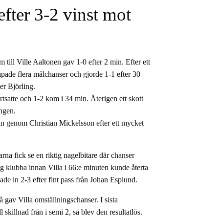
efter 3-2 vinst mot
am till Ville Aaltonen gav 1-0 efter 2 min. Efter ett
kapade flera målchanser och gjorde 1-1 efter 30
er Björling.
tsatte och 1-2 kom i 34 min. Återigen ett skott
ingen.
min genom Christian Mickelsson efter ett mycket
rna fick se en riktig nagelbitare där chanser
ög klubba innan Villa i 66:e minuten kunde återta
e in 2-3 efter fint pass från Johan Esplund.
så gav Villa omställningschanser. I sista
skillnad från i semi 2, så blev den resultatlös.