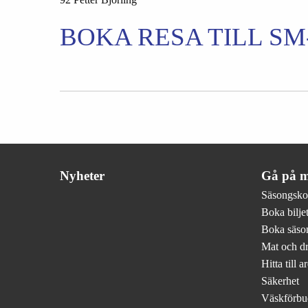
BOKA RESA TILL SM
Nyheter
Gå på m
Säsongsko
Boka biljet
Boka säson
Mat och d
Hitta till a
Säkerhet
Väskförbu