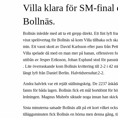
Villa klara för SM-final 
Bollnäs.
Bollnäs inledde med att ta ett grepp direkt. Ett fint lyft fr
visst spelövertag för Bollnäs så kom Villa tillbaka och s
min. Ett vasst skott av David Karlsson efter pass från Pett
Villa spelade då med en man mer på banan, offensiven for
utifrån av Jesper Eriksson, Johan Esplund stod för passn
. Lite överraskande kom Bollnäs kvittering till 2-2 i 42 
långt lyft från Daniel Berlin. Halvtidsresultat:2-2.
Andra halvlek var ett rejält ställningskrig. De 2237 åskåda
fanns för båda lagen. Bollnäs fick ett mål bortdömt för h
ledningen. Magnus Muhrén siktade noga innan han skickad
Sista minuterna satsade Bollnäs allt på ett kort vilket ock
tilläggsminuten fick Bollnäs en hörna men denna gång, till 