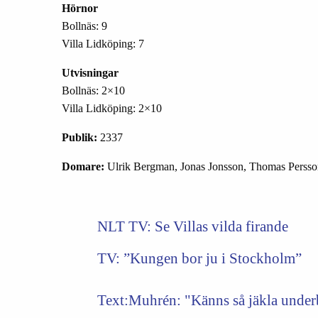
Hörnor
Bollnäs: 9
Villa Lidköping: 7
Utvisningar
Bollnäs: 2×10
Villa Lidköping: 2×10
Publik:
2337
Domare:
Ulrik Bergman, Jonas Jonsson, Thomas Persso
NLT TV: Se Villas vilda firande
TV:
”Kungen bor ju i Stockholm”
Text:Muhrén: "Känns så jäkla underb