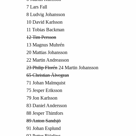
7 Lars Fall
8 Ludvig Johansson
10 David Karlsson
11 Tobias Backman
12 Tim Persson
13 Magnus Muhrén
20 Mattias Johansson
22 Martin Andreasson
23 Philip Florén
24 Martin Johansson
65 Christian Älvegran
71 Johan Malmquist
75 Jesper Eriksson
79 Jon Karlsson
83 Daniel Andersson
88 Jesper Thimfors
89 Anton Sandsjö
91 Johan Esplund
92 Petter Björling