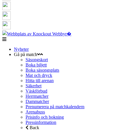
Nyheter
Gå på match
Säsongskort
Boka biljett
Boka säsongsplats
Mat och dryck
Hitta till arenan
Säkerhet
Väskförbud
Herrmatcher
Dammatcher
Prenumerera på matchkalendern
Arenabuss
Prisinfo och bokning
Pressinformation
Back