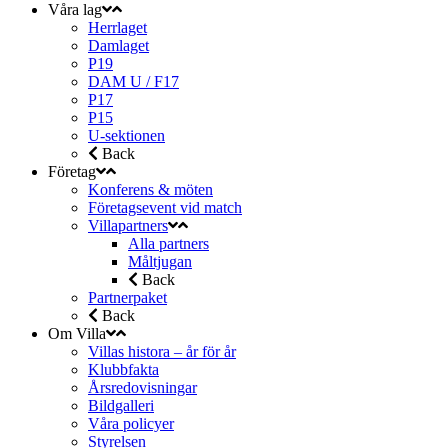
Våra lag
Herrlaget
Damlaget
P19
DAM U / F17
P17
P15
U-sektionen
Back
Företag
Konferens & möten
Företagsevent vid match
Villapartners
Alla partners
Måltjugan
Back
Partnerpaket
Back
Om Villa
Villas histora – år för år
Klubbfakta
Årsredovisningar
Bildgalleri
Våra policyer
Styrelsen