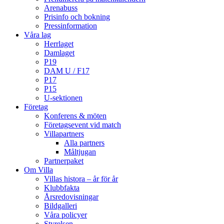
Arenabuss
Prisinfo och bokning
Pressinformation
Våra lag
Herrlaget
Damlaget
P19
DAM U / F17
P17
P15
U-sektionen
Företag
Konferens & möten
Företagsevent vid match
Villapartners
Alla partners
Måltjugan
Partnerpaket
Om Villa
Villas histora – år för år
Klubbfakta
Årsredovisningar
Bildgalleri
Våra policyer
Styrelsen