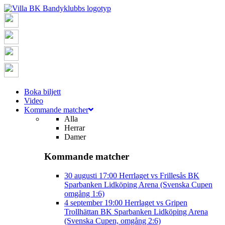
Boka biljett
Video
Kommande matcher
Alla
Herrar
Damer
Kommande matcher
30 augusti
17:00
Herrlaget vs Frillesås BK
Sparbanken Lidköping Arena (Svenska Cupen
omgång 1:6)
4 september
19:00
Herrlaget vs Gripen
Trollhättan BK
Sparbanken Lidköping Arena
(Svenska Cupen, omgång 2:6)