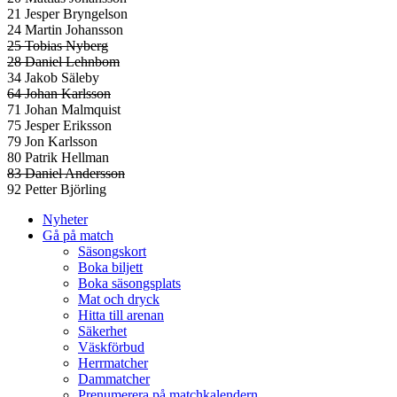
21 Jesper Bryngelson
24 Martin Johansson
25 Tobias Nyberg
28 Daniel Lehnbom
34 Jakob Säleby
64 Johan Karlsson
71 Johan Malmquist
75 Jesper Eriksson
79 Jon Karlsson
80 Patrik Hellman
83 Daniel Andersson
92 Petter Björling
Nyheter
Gå på match
Säsongskort
Boka biljett
Boka säsongsplats
Mat och dryck
Hitta till arenan
Säkerhet
Väskförbud
Herrmatcher
Dammatcher
Prenumerera på matchkalendern