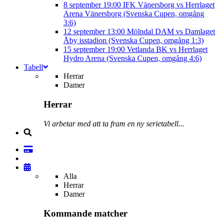
8 september
19:00
IFK Vänersborg vs Herrlaget
Arena Vänersborg (Svenska Cupen, omgång
3:6)
12 september
13:00
Mölndal DAM vs Damlaget
Åby isstadion (Svenska Cupen, omgång 1:3)
15 september
19:00
Vetlanda BK vs Herrlaget
Hydro Arena (Svenska Cupen, omgång 4:6)
Tabell
Herrar
Damer
Herrar
Vi arbetar med att ta fram en ny serietabell...
Alla
Herrar
Damer
Kommande matcher