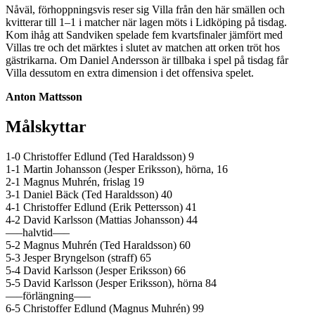
Nåväl, förhoppningsvis reser sig Villa från den här smällen och
kvitterar till 1–1 i matcher när lagen möts i Lidköping på tisdag.
Kom ihåg att Sandviken spelade fem kvartsfinaler jämfört med
Villas tre och det märktes i slutet av matchen att orken tröt hos
gästrikarna. Om Daniel Andersson är tillbaka i spel på tisdag får
Villa dessutom en extra dimension i det offensiva spelet.
Anton Mattsson
Målskyttar
1-0 Christoffer Edlund (Ted Haraldsson) 9
1-1 Martin Johansson (Jesper Eriksson), hörna, 16
2-1 Magnus Muhrén, frislag 19
3-1 Daniel Bäck (Ted Haraldsson) 40
4-1 Christoffer Edlund (Erik Pettersson) 41
4-2 David Karlsson (Mattias Johansson) 44
—–halvtid—–
5-2 Magnus Muhrén (Ted Haraldsson) 60
5-3 Jesper Bryngelson (straff) 65
5-4 David Karlsson (Jesper Eriksson) 66
5-5 David Karlsson (Jesper Eriksson), hörna 84
—–förlängning—–
6-5 Christoffer Edlund (Magnus Muhrén) 99