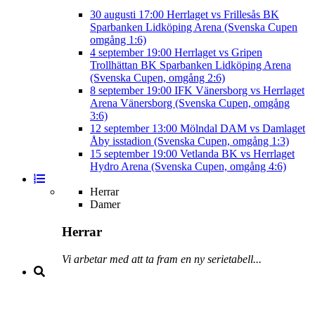
30 augusti
17:00
Herrlaget vs Frillesås BK
Sparbanken Lidköping Arena (Svenska Cupen
omgång 1:6)
4 september
19:00
Herrlaget vs Gripen
Trollhättan BK
Sparbanken Lidköping Arena
(Svenska Cupen, omgång 2:6)
8 september
19:00
IFK Vänersborg vs Herrlaget
Arena Vänersborg (Svenska Cupen, omgång
3:6)
12 september
13:00
Mölndal DAM vs Damlaget
Åby isstadion (Svenska Cupen, omgång 1:3)
15 september
19:00
Vetlanda BK vs Herrlaget
Hydro Arena (Svenska Cupen, omgång 4:6)
Herrar
Damer
Herrar
Vi arbetar med att ta fram en ny serietabell...