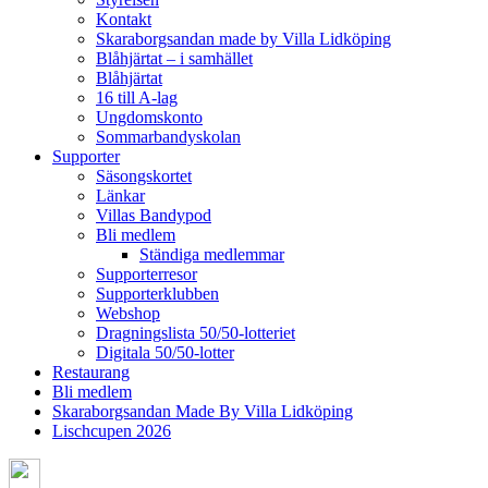
Kontakt
Skaraborgsandan made by Villa Lidköping
Blåhjärtat – i samhället
Blåhjärtat
16 till A-lag
Ungdomskonto
Sommarbandyskolan
Supporter
Säsongskortet
Länkar
Villas Bandypod
Bli medlem
Ständiga medlemmar
Supporterresor
Supporterklubben
Webshop
Dragningslista 50/50-lotteriet
Digitala 50/50-lotter
Restaurang
Bli medlem
Skaraborgsandan Made By Villa Lidköping
Lischcupen 2026