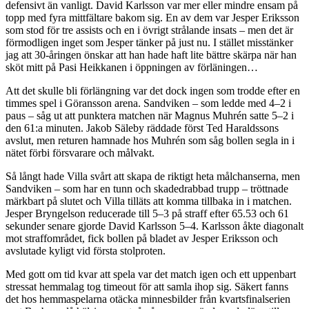
defensivt än vanligt. David Karlsson var mer eller mindre ensam på
topp med fyra mittfältare bakom sig. En av dem var Jesper Eriksson
som stod för tre assists och en i övrigt strålande insats – men det är
förmodligen inget som Jesper tänker på just nu. I stället misstänker
jag att 30-åringen önskar att han hade haft lite bättre skärpa när han
sköt mitt på Pasi Heikkanen i öppningen av förläningen…
Att det skulle bli förlängning var det dock ingen som trodde efter en
timmes spel i Göransson arena. Sandviken – som ledde med 4–2 i
paus – såg ut att punktera matchen när Magnus Muhrén satte 5–2 i
den 61:a minuten. Jakob Säleby räddade först Ted Haraldssons
avslut, men returen hamnade hos Muhrén som såg bollen segla in i
nätet förbi försvarare och målvakt.
Så långt hade Villa svårt att skapa de riktigt heta målchanserna, men
Sandviken – som har en tunn och skadedrabbad trupp – tröttnade
märkbart på slutet och Villa tilläts att komma tillbaka in i matchen.
Jesper Bryngelson reducerade till 5–3 på straff efter 65.53 och 61
sekunder senare gjorde David Karlsson 5–4. Karlsson åkte diagonalt
mot straffområdet, fick bollen på bladet av Jesper Eriksson och
avslutade kyligt vid första stolproten.
Med gott om tid kvar att spela var det match igen och ett uppenbart
stressat hemmalag tog timeout för att samla ihop sig. Säkert fanns
det hos hemmaspelarna otäcka minnesbilder från kvartsfinalserien