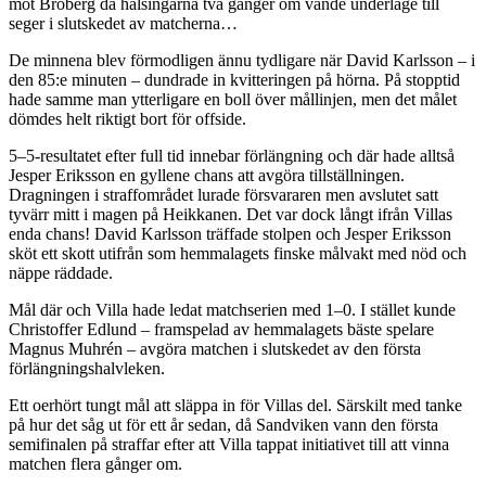
mot Broberg då hälsingarna två gånger om vände underläge till
seger i slutskedet av matcherna…
De minnena blev förmodligen ännu tydligare när David Karlsson – i
den 85:e minuten – dundrade in kvitteringen på hörna. På stopptid
hade samme man ytterligare en boll över mållinjen, men det målet
dömdes helt riktigt bort för offside.
5–5-resultatet efter full tid innebar förlängning och där hade alltså
Jesper Eriksson en gyllene chans att avgöra tillställningen.
Dragningen i straffområdet lurade försvararen men avslutet satt
tyvärr mitt i magen på Heikkanen. Det var dock långt ifrån Villas
enda chans! David Karlsson träffade stolpen och Jesper Eriksson
sköt ett skott utifrån som hemmalagets finske målvakt med nöd och
näppe räddade.
Mål där och Villa hade ledat matchserien med 1–0. I stället kunde
Christoffer Edlund – framspelad av hemmalagets bäste spelare
Magnus Muhrén – avgöra matchen i slutskedet av den första
förlängningshalvleken.
Ett oerhört tungt mål att släppa in för Villas del. Särskilt med tanke
på hur det såg ut för ett år sedan, då Sandviken vann den första
semifinalen på straffar efter att Villa tappat initiativet till att vinna
matchen flera gånger om.