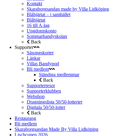
Kontakt
Skaraborgsandan made by Villa Lidköping
Blåhjärtat – i samhället
Blåhjärtat
16 till A-lag
Ungdomskonto
Sommarbandyskolan
Back
Supporter
Säsongskortet
Länkar
Villas Bandypod
Bli medlem
Ständiga medlemmar
Back
Supporterresor
Supporterklubben
Webshop
Dragningslista 50/50-lotteriet
Digitala 50/50-lotter
Back
Restaurang
Bli medlem
Skaraborgsandan Made By Villa Lidköping
Lischcupen 2026