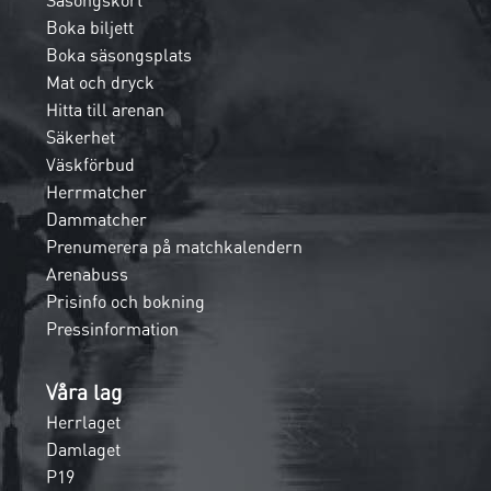
Säsongskort
Boka biljett
Boka säsongsplats
Mat och dryck
Hitta till arenan
Säkerhet
Väskförbud
Herrmatcher
Dammatcher
Prenumerera på matchkalendern
Arenabuss
Prisinfo och bokning
Pressinformation
Våra lag
Herrlaget
Damlaget
P19