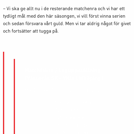
– Vi ska ge allt nu i de resterande matchenra och vi har ett
tydligt mål med den här säsongen, vi vill först vinna serien
och sedan försvara vårt guld. Men vi tar aldrig något för givet
och fortsätter att tugga på.
Matchfakta / Laguppställning
(Västerås SK– Villa Lidköping
)
MATCHFAKTA – ELITSERIEN (15.00)
14′
Matilda Svenler
20′, 56′
Tilda Ström
25′
Malin Kall
36′
Ida Friman
52′
Moa Friman