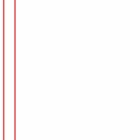
65′
Sanna Gustafsson
80′
Frida Wiklund
Hörnor
:
Västerås SK: 8
Villa Lidköping: 8
Utvisningar:
Västerås SK: 2×10
Villa Lidköping: 0x10
Så spelar Villa Lidköping:
Sofie Millqvist
Malin Kall – Lisa Östman – Viktoria Karlsson
– Frida Wiklund– Sanna Gustafsson
Ida Friman – Agnes Ögren – Moa Friman
Matilda Svenler – Tilda Ström