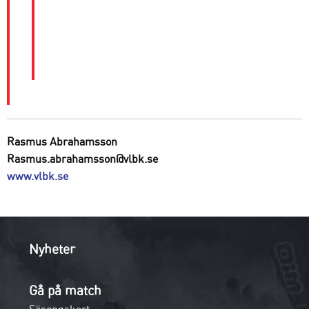
Avbytare
: Wilma Wachenfeldt, Annie Berner,
Sofia Eriksson, Julia Wallgren, Julia
Gyldenlöv (rmv)
Rasmus Abrahamsson
Rasmus.abrahamsson@vlbk.se
www.vlbk.se
Nyheter
Gå på match