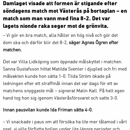
Damlaget visade att formen är stigande efter
söndagens match mot Västerås på bortaplan – en
match som man vann med fina 8-2. Det var
lagets nionde raka seger mot de grönvita.
– Vi gör en bra match, alla håller en hög nivå och gör det
dom ska och därför blir det 8-2,
säger Agnes Ögren efter
matchen.
Det var Villa Lidköping som öppnade målskyttet i matchen.
Sanna Gustafsson hittat Matilda Svenler i djupled och fri med
målvakten kunde hon sätta 1-0. Tilda Ström ökade på
ledningen efter ett straffmål innan det var dags för ett av
matchens snyggaste mål – signerat Malin Kall. På helt egen
hand tog hon sig igenom Västeråsförsvaret och satte 3-0.
Innan pausvilan kunde Ida Friman sätta 4-0.
– Vi snackade i paus om att försöka ha lite mer tålamod i vårt
spel, vi ville förflytta bollen under lite längre perioder och