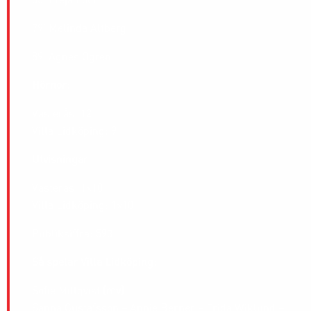
79′ Melinda Altberg
89′ Agnes Ögren
Hörnor:
Västerås: 12
Villa Lidköping: 9
Utvisningar
:
Västerås: 1×10
Villa Lidköping: 1×10
Publiksiffra: 593
Så spelar Villa Lidköping:
Sofie Millqvist
(mv)
Sanna Gustafsson – Annie Berner – Frida Wiklund –