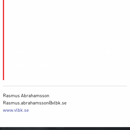
Hedda Rapp – Moa Friman
Ida Friman – Agnes Ögren (K)
Marie Dregler Nordbo – Freja Lööf – Melinda Altberg
Avbytare
: Ellen Nilsson, Ebba Stern, Lua Nyberg,
Nathalie Hjortenhed, Pernilla Elardt Östh (RMV)
Missa inte information likt denna, ladda hem vår nya
Villa-App. Du hittar den om du söker på ”Villa
Lidköping” i Appstore och Google Play.
Rasmus Abrahamsson
Rasmus.abrahamsson@vlbk.se
www.vlbk.se