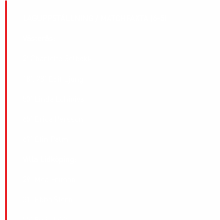
LAGUPPSTÄLLNING / MATCHFAKTA (6-5)
Västerås:
2′ Charlotte Selbekk
18′, 28′ Edit Ljung
53′ Linda Lohiniva
65′ Erica Persson
67′ Elin Palm
Villa Lidköping:
29′ Moa Friman
31′ Ebba Stern
55′ Freja Lööf