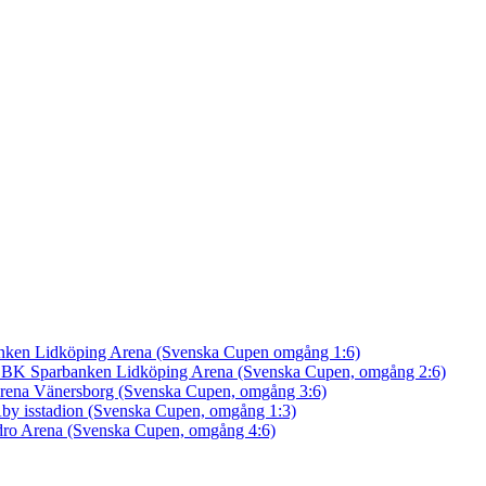
nken Lidköping Arena (Svenska Cupen omgång 1:6)
an BK
Sparbanken Lidköping Arena (Svenska Cupen, omgång 2:6)
rena Vänersborg (Svenska Cupen, omgång 3:6)
by isstadion (Svenska Cupen, omgång 1:3)
ro Arena (Svenska Cupen, omgång 4:6)