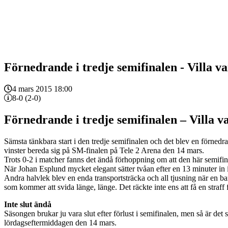
Förnedrande i tredje semifinalen - Villa v
4 mars 2015 18:00
8-0 (2-0)
Förnedrande i tredje semifinalen – Villa v
Sämsta tänkbara start i den tredje semifinalen och det blev en förned
vinster bereda sig på SM-finalen på Tele 2 Arena den 14 mars.
Trots 0-2 i matcher fanns det ändå förhoppning om att den här semifin
När Johan Esplund mycket elegant sätter tvåan efter en 13 minuter in i 
Andra halvlek blev en enda transportsträcka och all tjusning när en b
som kommer att svida länge, länge. Det räckte inte ens att få en straff 
Inte slut ändå
Säsongen brukar ju vara slut efter förlust i semifinalen, men så är det
lördagseftermiddagen den 14 mars.