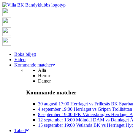
Boka biljett
Video
Kommande matcher
Alla
Herrar
Damer
Kommande matcher
30 augusti
17:00
Herrlaget vs Frillesås BK
Sparba
4 september
19:00
Herrlaget vs Gripen Trollhätt
8 september
19:00
IFK Vänersborg vs Herrlaget
A
12 september
13:00
Mölndal DAM vs Damlaget
Å
15 september
19:00
Vetlanda BK vs Herrlaget
Hyd
Tabell