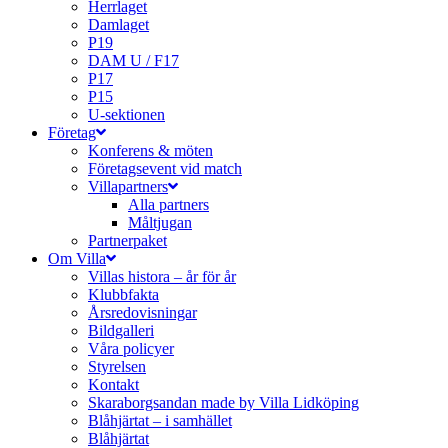
Herrlaget
Damlaget
P19
DAM U / F17
P17
P15
U-sektionen
Företag
Konferens & möten
Företagsevent vid match
Villapartners
Alla partners
Måltjugan
Partnerpaket
Om Villa
Villas histora – år för år
Klubbfakta
Årsredovisningar
Bildgalleri
Våra policyer
Styrelsen
Kontakt
Skaraborgsandan made by Villa Lidköping
Blåhjärtat – i samhället
Blåhjärtat