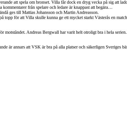
rande att spela om bronset. Villa får dock en dryg vecka på sig att la
a kommentarer från spelare och ledare är knappast att begära…
 ändå ges till Mattias Johansson och Martin Andreasson.
å topp för att Villa skulle kunna ge ett mycket starkt Västerås en match
för motståndet. Andreas Bergwall har varit helt otroligt bra i hela ser
nde är annars att VSK är bra på alla platser och säkerligen Sveriges b