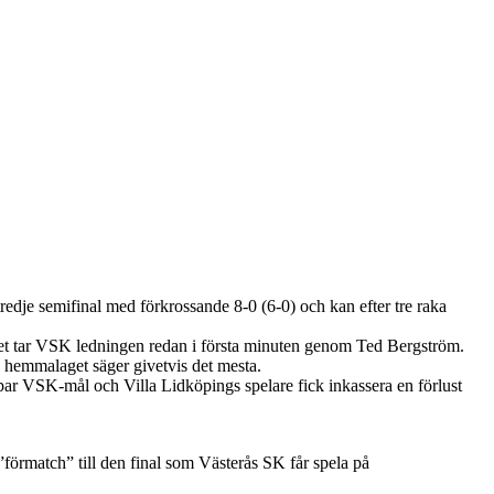
edje semifinal med förkrossande 8-0 (6-0) och kan efter tre raka
ället tar VSK ledningen redan i första minuten genom Ted Bergström.
ll hemmalaget säger givetvis det mesta.
 par VSK-mål och Villa Lidköpings spelare fick inkassera en förlust
 ”förmatch” till den final som Västerås SK får spela på