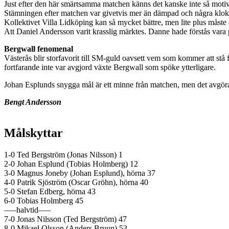
Just efter den här smärtsamma matchen känns det kanske inte så motive
Stämningen efter matchen var givetvis mer än dämpad och några klok
Kollektivet Villa Lidköping kan så mycket bättre, men lite plus måste
Att Daniel Andersson varit krasslig märktes. Danne hade förstås vara p
Bergwall fenomenal
Västerås blir storfavorit till SM-guld oavsett vem som kommer att stå 
fortfarande inte var avgjord växte Bergwall som spöke ytterligare.
Johan Esplunds snygga mål är ett minne från matchen, men det avgöra
Bengt Andersson
Målskyttar
1-0 Ted Bergström (Jonas Nilsson) 1
2-0 Johan Esplund (Tobias Holmberg) 12
3-0 Magnus Joneby (Johan Esplund), hörna 37
4-0 Patrik Sjöström (Oscar Gröhn), hörna 40
5-0 Stefan Edberg, hörna 43
6-0 Tobias Holmberg 45
—–halvtid—–
7-0 Jonas Nilsson (Ted Bergström) 47
8-0 Mikael Olsson (Anders Bruun) 53