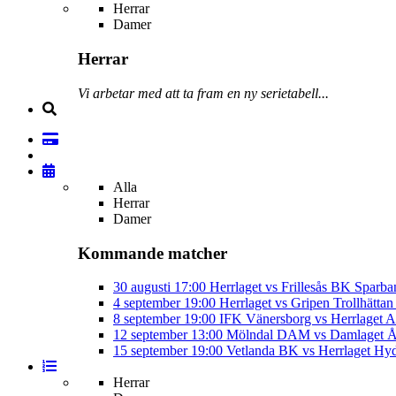
Herrar
Damer
Herrar
Vi arbetar med att ta fram en ny serietabell...
Alla
Herrar
Damer
Kommande matcher
30 augusti
17:00
Herrlaget vs Frillesås BK
Sparba
4 september
19:00
Herrlaget vs Gripen Trollhätt
8 september
19:00
IFK Vänersborg vs Herrlaget
A
12 september
13:00
Mölndal DAM vs Damlaget
Å
15 september
19:00
Vetlanda BK vs Herrlaget
Hyd
Herrar