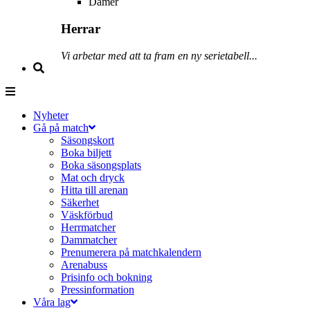
Damer
Herrar
Vi arbetar med att ta fram en ny serietabell...
Nyheter
Gå på match
Säsongskort
Boka biljett
Boka säsongsplats
Mat och dryck
Hitta till arenan
Säkerhet
Väskförbud
Herrmatcher
Dammatcher
Prenumerera på matchkalendern
Arenabuss
Prisinfo och bokning
Pressinformation
Våra lag