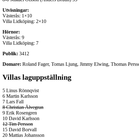
Utvisningar:
Västerås: 1×10
Villa Lidköping: 2×10
Hörnor:
Västerås: 9
Villa Lidköping: 7
Publik:
3412
Domare:
Roland Fager, Tomas Ljung, Jimmy Elwing, Thomas Perss
Villas laguppställning
5 Linus Rönnqvist
6 Martin Karlsson
7 Lars Fall
8 Christian Älvegran
9 Erik Rosengren
10 David Karlsson
12 Tim Persson
15 David Borvall
20 Mattias Johansson