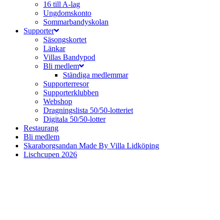
16 till A-lag
Ungdomskonto
Sommarbandyskolan
Supporter
Säsongskortet
Länkar
Villas Bandypod
Bli medlem
Ständiga medlemmar
Supporterresor
Supporterklubben
Webshop
Dragningslista 50/50-lotteriet
Digitala 50/50-lotter
Restaurang
Bli medlem
Skaraborgsandan Made By Villa Lidköping
Lischcupen 2026