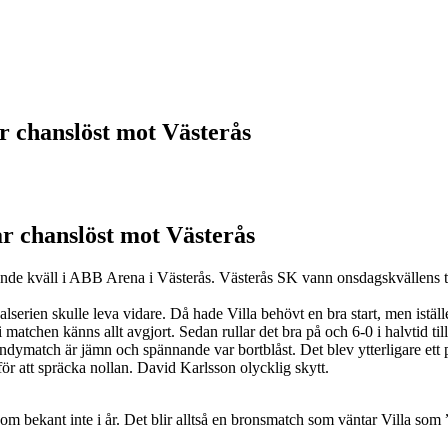
ar chanslöst mot Västerås
ar chanslöst mot Västerås
rande kväll i ABB Arena i Västerås. Västerås SK vann onsdagskvällens tr
alserien skulle leva vidare. Då hade Villa behövt en bra start, men ist
matchen känns allt avgjort. Sedan rullar det bra på och 6-0 i halvtid ti
andymatch är jämn och spännande var bortblåst. Det blev ytterligare ett
för att spräcka nollan. David Karlsson olycklig skytt.
 som bekant inte i år. Det blir alltså en bronsmatch som väntar Villa som