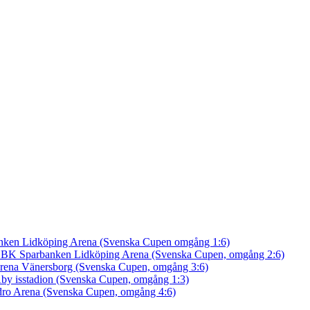
nken Lidköping Arena (Svenska Cupen omgång 1:6)
an BK
Sparbanken Lidköping Arena (Svenska Cupen, omgång 2:6)
rena Vänersborg (Svenska Cupen, omgång 3:6)
by isstadion (Svenska Cupen, omgång 1:3)
ro Arena (Svenska Cupen, omgång 4:6)