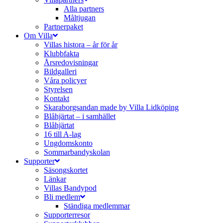
Alla partners
Måltjugan
Partnerpaket
Om Villa
Villas histora – år för år
Klubbfakta
Årsredovisningar
Bildgalleri
Våra policyer
Styrelsen
Kontakt
Skaraborgsandan made by Villa Lidköping
Blåhjärtat – i samhället
Blåhjärtat
16 till A-lag
Ungdomskonto
Sommarbandyskolan
Supporter
Säsongskortet
Länkar
Villas Bandypod
Bli medlem
Ständiga medlemmar
Supporterresor