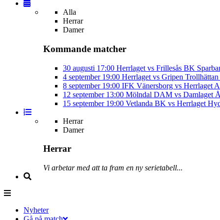
Alla
Herrar
Damer
Kommande matcher
30 augusti
17:00
Herrlaget vs Frillesås BK
Sparba
4 september
19:00
Herrlaget vs Gripen Trollhätt
8 september
19:00
IFK Vänersborg vs Herrlaget
A
12 september
13:00
Mölndal DAM vs Damlaget
Å
15 september
19:00
Vetlanda BK vs Herrlaget
Hyd
Herrar
Damer
Herrar
Vi arbetar med att ta fram en ny serietabell...
Nyheter
Gå på match