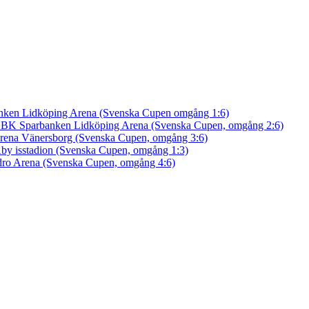
nken Lidköping Arena (Svenska Cupen omgång 1:6)
an BK
Sparbanken Lidköping Arena (Svenska Cupen, omgång 2:6)
rena Vänersborg (Svenska Cupen, omgång 3:6)
by isstadion (Svenska Cupen, omgång 1:3)
ro Arena (Svenska Cupen, omgång 4:6)