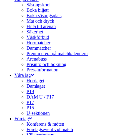
Säsongskort
Boka biljett
Boka säsongsplats
Mat och dryck
Hitta till arenan
Säkerhet
Väskförbud
Herrmatcher
Dammatcher
Prenumerera på matchkalendern
Arenabuss
Prisinfo och bokning
Pressinformation
Våra lag
Herrlaget
Damlaget
P19
DAM U / F17
P17
P15
U-sektionen
Företag
Konferens & möten
Företagsevent vid match
Villapartners