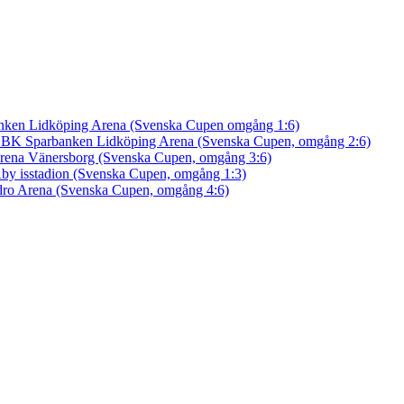
nken Lidköping Arena (Svenska Cupen omgång 1:6)
an BK
Sparbanken Lidköping Arena (Svenska Cupen, omgång 2:6)
rena Vänersborg (Svenska Cupen, omgång 3:6)
by isstadion (Svenska Cupen, omgång 1:3)
ro Arena (Svenska Cupen, omgång 4:6)