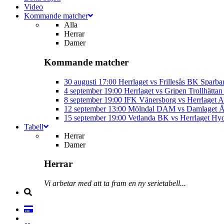
Video
Kommande matcher
Alla
Herrar
Damer
Kommande matcher
30 augusti
17:00
Herrlaget vs Frillesås BK
Sparba
4 september
19:00
Herrlaget vs Gripen Trollhätt
8 september
19:00
IFK Vänersborg vs Herrlaget
A
12 september
13:00
Mölndal DAM vs Damlaget
Å
15 september
19:00
Vetlanda BK vs Herrlaget
Hyd
Tabell
Herrar
Damer
Herrar
Vi arbetar med att ta fram en ny serietabell...