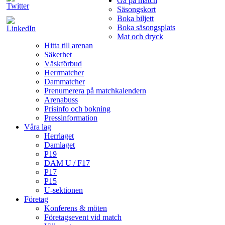
Gå på match
Säsongskort
Boka biljett
Boka säsongsplats
Mat och dryck
Hitta till arenan
Säkerhet
Väskförbud
Herrmatcher
Dammatcher
Prenumerera på matchkalendern
Arenabuss
Prisinfo och bokning
Pressinformation
Våra lag
Herrlaget
Damlaget
P19
DAM U / F17
P17
P15
U-sektionen
Företag
Konferens & möten
Företagsevent vid match