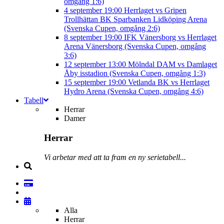
omgång 1:6)
4 september
19:00
Herrlaget vs Gripen
Trollhättan BK
Sparbanken Lidköping Arena
(Svenska Cupen, omgång 2:6)
8 september
19:00
IFK Vänersborg vs Herrlaget
Arena Vänersborg (Svenska Cupen, omgång
3:6)
12 september
13:00
Mölndal DAM vs Damlaget
Åby isstadion (Svenska Cupen, omgång 1:3)
15 september
19:00
Vetlanda BK vs Herrlaget
Hydro Arena (Svenska Cupen, omgång 4:6)
Tabell
Herrar
Damer
Herrar
Vi arbetar med att ta fram en ny serietabell...
Alla
Herrar