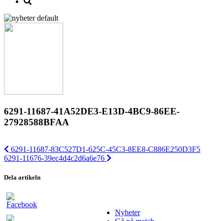
6291-11687-41A52DE3-E13D-4BC9-86EE-
27928588BFAA
6291-11687-83C527D1-625C-45C3-8EE8-C886E250D3F5
6291-11676-39ec4d4c2d6a6e76
Dela artikeln
Nyheter