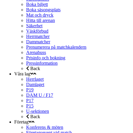
Boka biljett
Boka säsongsplats
Mat och dryck
Hitta till arenan
Säkerhet
Väskförbud
Herrmatcher
Dammatcher
Prenumerera på matchkalendern
Arenabuss
Prisinfo och bokning
Pressinformation
Back
Våra lag
Herrlaget
Damlaget
P19
DAM U / F17
P17
P15
U-sektionen
Back
Företag
Konferens & möten
Företagsevent vid match