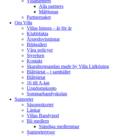
Villapartners
Alla partners
Måltjugan
Partnerpaket
Om Villa
Villas histora – år för år
Klubbfakta
Årsredovisningar
Bildgalleri
Våra policyer
Styrelsen
Kontakt
Skaraborgsandan made by Villa Lidköping
Blåhjärtat – i samhället
Blåhjärtat
16 till A-lag
Ungdomskonto
Sommarbandyskolan
Supporter
Säsongskortet
Länkar
Villas Bandypod
Bli medlem
Ständiga medlemmar
Supporterresor