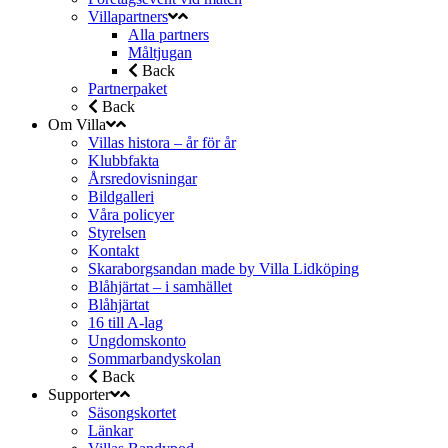
Villapartners
Alla partners
Måltjugan
Back
Partnerpaket
Back
Om Villa
Villas histora – år för år
Klubbfakta
Årsredovisningar
Bildgalleri
Våra policyer
Styrelsen
Kontakt
Skaraborgsandan made by Villa Lidköping
Blåhjärtat – i samhället
Blåhjärtat
16 till A-lag
Ungdomskonto
Sommarbandyskolan
Back
Supporter
Säsongskortet
Länkar