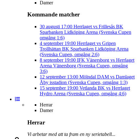
Damer
Kommande matcher
30 augusti
17:00
Herrlaget vs Frillesås BK
Sparbanken Lidköping Arena (Svenska Cupen
omgång 1:6)
4 september
19:00
Herrlaget vs Gripen
Trollhättan BK
Sparbanken Lidköping Arena
(Svenska Cupen, omgång 2:6)
8 september
19:00
IFK Vänersborg vs Herrlaget
Arena Vänersborg (Svenska Cupen, omgång
3:6)
12 september
13:00
Mölndal DAM vs Damlaget
Åby isstadion (Svenska Cupen, omgång 1:3)
15 september
19:00
Vetlanda BK vs Herrlaget
Hydro Arena (Svenska Cupen, omgång 4:6)
Herrar
Damer
Herrar
Vi arbetar med att ta fram en ny serietabell...