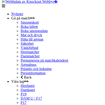
Nyheter
Gå på match
Säsongskort
Boka biljett
Boka säsongsplats
Mat och dryck
Hitta till arenan
Säkerhet
Väskförbud
Herrmatcher
Dammatcher
Prenumerera på matchkalendern
Arenabuss
Prisinfo och bokning
Pressinformation
Back
Våra lag
Herrlaget
Damlaget
P19
DAM U / F17
P17