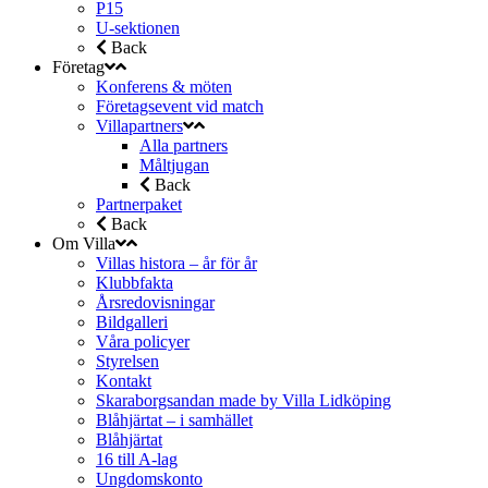
P15
U-sektionen
Back
Företag
Konferens & möten
Företagsevent vid match
Villapartners
Alla partners
Måltjugan
Back
Partnerpaket
Back
Om Villa
Villas histora – år för år
Klubbfakta
Årsredovisningar
Bildgalleri
Våra policyer
Styrelsen
Kontakt
Skaraborgsandan made by Villa Lidköping
Blåhjärtat – i samhället
Blåhjärtat
16 till A-lag
Ungdomskonto