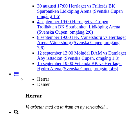
30 augusti
17:00
Herrlaget vs Frillesås BK
Sparbanken Lidköping Arena (Svenska Cupen
omgång 1:6)
4 september
19:00
Herrlaget vs Gripen
Trollhättan BK
Sparbanken Lidköping Arena
(Svenska Cupen, omgång 2:6)
8 september
19:00
IFK Vänersborg vs Herrlaget
Arena Vänersborg (Svenska Cupen, omgång
3:6)
12 september
13:00
Mölndal DAM vs Damlaget
Åby isstadion (Svenska Cupen, omgång 1:3)
15 september
19:00
Vetlanda BK vs Herrlaget
Hydro Arena (Svenska Cupen, omgång 4:6)
Herrar
Damer
Herrar
Vi arbetar med att ta fram en ny serietabell...