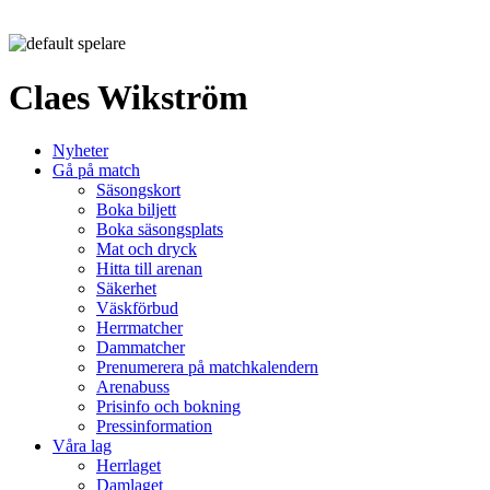
Claes Wikström
Nyheter
Gå på match
Säsongskort
Boka biljett
Boka säsongsplats
Mat och dryck
Hitta till arenan
Säkerhet
Väskförbud
Herrmatcher
Dammatcher
Prenumerera på matchkalendern
Arenabuss
Prisinfo och bokning
Pressinformation
Våra lag
Herrlaget
Damlaget