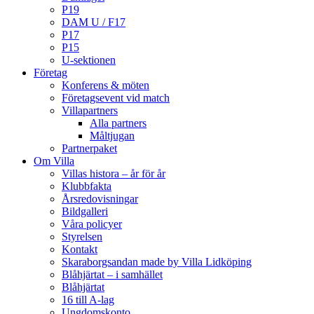
P19
DAM U / F17
P17
P15
U-sektionen
Företag
Konferens & möten
Företagsevent vid match
Villapartners
Alla partners
Måltjugan
Partnerpaket
Om Villa
Villas histora – år för år
Klubbfakta
Årsredovisningar
Bildgalleri
Våra policyer
Styrelsen
Kontakt
Skaraborgsandan made by Villa Lidköping
Blåhjärtat – i samhället
Blåhjärtat
16 till A-lag
Ungdomskonto