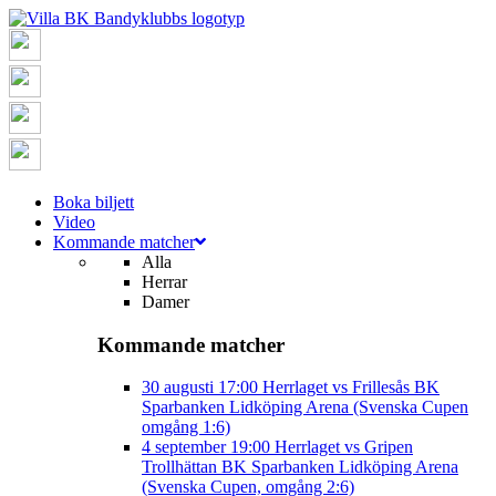
Boka biljett
Video
Kommande matcher
Alla
Herrar
Damer
Kommande matcher
30 augusti
17:00
Herrlaget vs Frillesås BK
Sparbanken Lidköping Arena (Svenska Cupen
omgång 1:6)
4 september
19:00
Herrlaget vs Gripen
Trollhättan BK
Sparbanken Lidköping Arena
(Svenska Cupen, omgång 2:6)