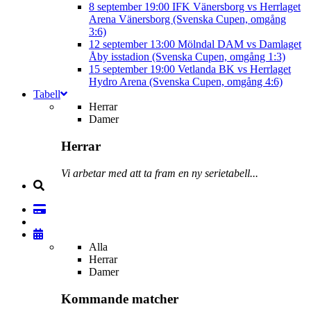
8 september
19:00
IFK Vänersborg vs Herrlaget
Arena Vänersborg (Svenska Cupen, omgång
3:6)
12 september
13:00
Mölndal DAM vs Damlaget
Åby isstadion (Svenska Cupen, omgång 1:3)
15 september
19:00
Vetlanda BK vs Herrlaget
Hydro Arena (Svenska Cupen, omgång 4:6)
Tabell
Herrar
Damer
Herrar
Vi arbetar med att ta fram en ny serietabell...
Alla
Herrar
Damer
Kommande matcher