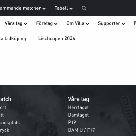
ommande matcher
Tabell
Våra lag
Företag
Om Villa
Supporter
la Lidköping
Lischcupen 2026
atch
Våra lag
ort
Herrlaget
tt
Damlaget
ongsplats
P19
dryck
DAM U / F17