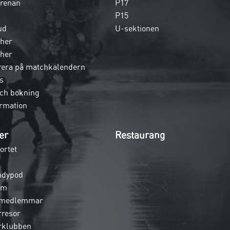
 arenan
P17
P15
ud
U-sektionen
her
her
era på matchkalendern
s
och bokning
rmation
er
Restaurang
ortet
ndypod
em
 medlemmar
rresor
rklubben