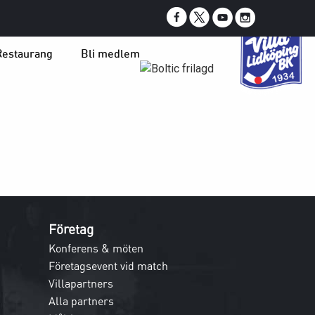
Restaurang
Bli medlem
Företag
Konferens & möten
Företagsevent vid match
Villapartners
Alla partners