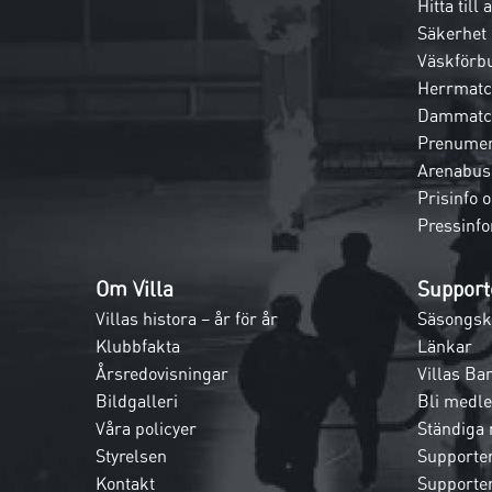
Hitta till
Säkerhet
Väskförb
Herrmatc
Dammatc
Prenumer
Arenabus
Prisinfo 
Pressinfo
Om Villa
Support
Villas histora – år för år
Säsongsk
Klubbfakta
Länkar
Årsredovisningar
Villas Ba
Bildgalleri
Bli medl
Våra policyer
Ständiga
Styrelsen
Supporte
Kontakt
Supporte