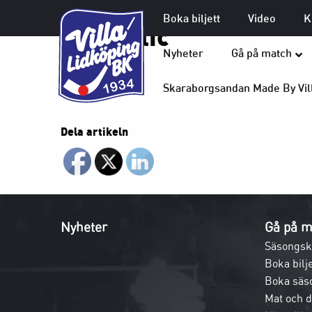
Boka biljett
Video
K
IF Boltic
Nyheter
Gå på match
Skaraborgsandan Made By Vil
Dela artikeln
Nyheter
Gå på m
Säsongsk
Boka bilje
Boka säs
Mat och 