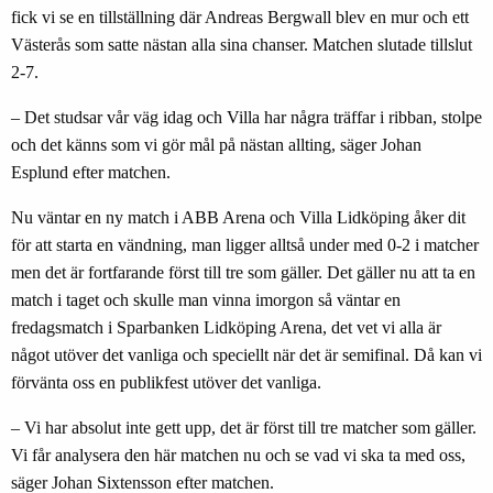
fick vi se en tillställning där Andreas Bergwall blev en mur och ett
Västerås som satte nästan alla sina chanser. Matchen slutade tillslut
2-7.
– Det studsar vår väg idag och Villa har några träffar i ribban, stolpe
och det känns som vi gör mål på nästan allting, säger Johan
Esplund efter matchen.
Nu väntar en ny match i ABB Arena och Villa Lidköping åker dit
för att starta en vändning, man ligger alltså under med 0-2 i matcher
men det är fortfarande först till tre som gäller. Det gäller nu att ta en
match i taget och skulle man vinna imorgon så väntar en
fredagsmatch i Sparbanken Lidköping Arena, det vet vi alla är
något utöver det vanliga och speciellt när det är semifinal. Då kan vi
förvänta oss en publikfest utöver det vanliga.
– Vi har absolut inte gett upp, det är först till tre matcher som gäller.
Vi får analysera den här matchen nu och se vad vi ska ta med oss,
säger Johan Sixtensson efter matchen.