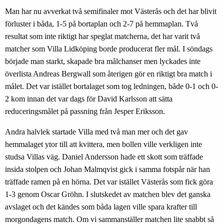
Man har nu avverkat två semifinaler mot Västerås och det har blivit
förluster i båda, 1-5 på bortaplan och 2-7 på hemmaplan. Två
resultat som inte riktigt har speglat matcherna, det har varit två
matcher som Villa Lidköping borde producerat fler mål. I söndags
började man starkt, skapade bra målchanser men lyckades inte
överlista Andreas Bergwall som återigen gör en riktigt bra match i
målet. Det var istället bortalaget som tog ledningen, både 0-1 och 0-
2 kom innan det var dags för David Karlsson att sätta
reduceringsmålet på passning från Jesper Eriksson.
Andra halvlek startade Villa med två man mer och det gav
hemmalaget ytor till att kvittera, men bollen ville verkligen inte
studsa Villas väg. Daniel Andersson hade ett skott som träffade
insida stolpen och Johan Malmqvist gick i samma fotspår när han
träffade ramen på en hörna. Det var istället Västerås som fick göra
1-3 genom Oscar Gröhn. I slutskedet av matchen blev det ganska
avslaget och det kändes som båda lagen ville spara krafter till
morgondagens match. Om vi sammanställer matchen lite snabbt så