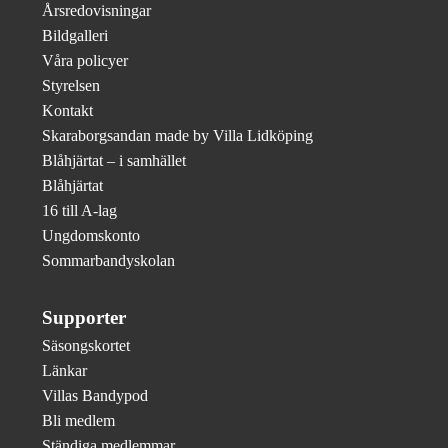
Årsredovisningar
Bildgalleri
Våra policyer
Styrelsen
Kontakt
Skaraborgsandan made by Villa Lidköping
Blåhjärtat – i samhället
Blåhjärtat
16 till A-lag
Ungdomskonto
Sommarbandyskolan
Supporter
Säsongskortet
Länkar
Villas Bandypod
Bli medlem
Ständiga medlemmar