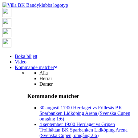
Boka biljett
Video
Kommande matcher
Alla
Herrar
Damer
Kommande matcher
30 augusti
17:00
Herrlaget vs Frillesås BK
Sparbanken Lidköping Arena (Svenska Cupen
omgång 1:6)
4 september
19:00
Herrlaget vs Gripen
Trollhättan BK
Sparbanken Lidköping Arena
(Svenska Cupen, omgång 2:6)