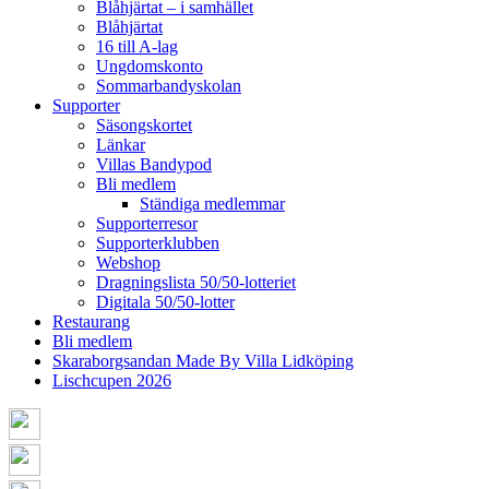
Blåhjärtat – i samhället
Blåhjärtat
16 till A-lag
Ungdomskonto
Sommarbandyskolan
Supporter
Säsongskortet
Länkar
Villas Bandypod
Bli medlem
Ständiga medlemmar
Supporterresor
Supporterklubben
Webshop
Dragningslista 50/50-lotteriet
Digitala 50/50-lotter
Restaurang
Bli medlem
Skaraborgsandan Made By Villa Lidköping
Lischcupen 2026