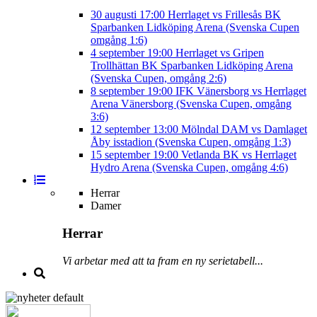
30 augusti
17:00
Herrlaget vs Frillesås BK
Sparbanken Lidköping Arena (Svenska Cupen
omgång 1:6)
4 september
19:00
Herrlaget vs Gripen
Trollhättan BK
Sparbanken Lidköping Arena
(Svenska Cupen, omgång 2:6)
8 september
19:00
IFK Vänersborg vs Herrlaget
Arena Vänersborg (Svenska Cupen, omgång
3:6)
12 september
13:00
Mölndal DAM vs Damlaget
Åby isstadion (Svenska Cupen, omgång 1:3)
15 september
19:00
Vetlanda BK vs Herrlaget
Hydro Arena (Svenska Cupen, omgång 4:6)
Herrar
Damer
Herrar
Vi arbetar med att ta fram en ny serietabell...