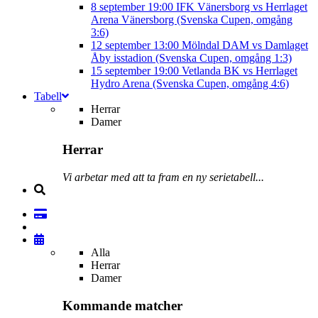
8 september
19:00
IFK Vänersborg vs Herrlaget
Arena Vänersborg (Svenska Cupen, omgång
3:6)
12 september
13:00
Mölndal DAM vs Damlaget
Åby isstadion (Svenska Cupen, omgång 1:3)
15 september
19:00
Vetlanda BK vs Herrlaget
Hydro Arena (Svenska Cupen, omgång 4:6)
Tabell
Herrar
Damer
Herrar
Vi arbetar med att ta fram en ny serietabell...
Alla
Herrar
Damer
Kommande matcher