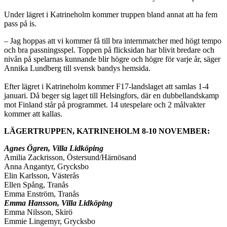
Under lägret i Katrineholm kommer truppen bland annat att ha fem
pass på is.
– Jag hoppas att vi kommer få till bra internmatcher med högt tempo
och bra passningsspel. Toppen på flicksidan har blivit bredare och
nivån på spelarnas kunnande blir högre och högre för varje år, säger
Annika Lundberg till svensk bandys hemsida.
Efter lägret i Katrineholm kommer F17-landslaget att samlas 1-4
januari. Då beger sig laget till Helsingfors, där en dubbellandskamp
mot Finland står på programmet. 14 utespelare och 2 målvakter
kommer att kallas.
LÄGERTRUPPEN, KATRINEHOLM 8-10 NOVEMBER:
Agnes Ögren, Villa Lidköping
Amilia Zackrisson, Östersund/Härnösand
Anna Angantyr, Grycksbo
Elin Karlsson, Västerås
Ellen Spång, Tranås
Emma Enström, Tranås
Emma Hansson, Villa Lidköping
Emma Nilsson, Skirö
Emmie Lingemyr, Grycksbo