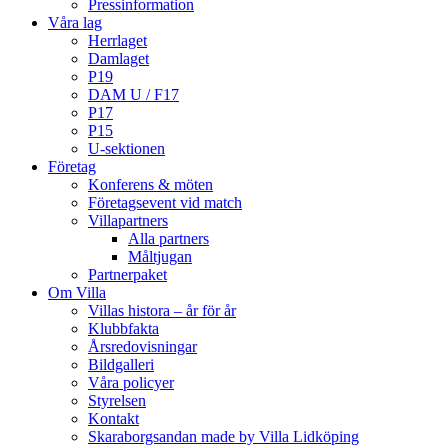
Pressinformation
Våra lag
Herrlaget
Damlaget
P19
DAM U / F17
P17
P15
U-sektionen
Företag
Konferens & möten
Företagsevent vid match
Villapartners
Alla partners
Måltjugan
Partnerpaket
Om Villa
Villas histora – år för år
Klubbfakta
Årsredovisningar
Bildgalleri
Våra policyer
Styrelsen
Kontakt
Skaraborgsandan made by Villa Lidköping