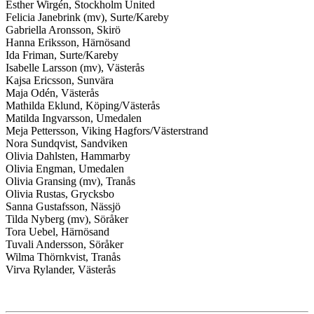
Esther Wirgén, Stockholm United
Felicia Janebrink (mv), Surte/Kareby
Gabriella Aronsson, Skirö
Hanna Eriksson, Härnösand
Ida Friman, Surte/Kareby
Isabelle Larsson (mv), Västerås
Kajsa Ericsson, Sunvära
Maja Odén, Västerås
Mathilda Eklund, Köping/Västerås
Matilda Ingvarsson, Umedalen
Meja Pettersson, Viking Hagfors/Västerstrand
Nora Sundqvist, Sandviken
Olivia Dahlsten, Hammarby
Olivia Engman, Umedalen
Olivia Gransing (mv), Tranås
Olivia Rustas, Grycksbo
Sanna Gustafsson, Nässjö
Tilda Nyberg (mv), Söråker
Tora Uebel, Härnösand
Tuvali Andersson, Söråker
Wilma Thörnkvist, Tranås
Virva Rylander, Västerås