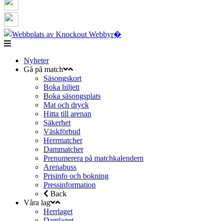
Nyheter
Gå på match
Säsongskort
Boka biljett
Boka säsongsplats
Mat och dryck
Hitta till arenan
Säkerhet
Väskförbud
Herrmatcher
Dammatcher
Prenumerera på matchkalendern
Arenabuss
Prisinfo och bokning
Pressinformation
Back
Våra lag
Herrlaget
Damlaget