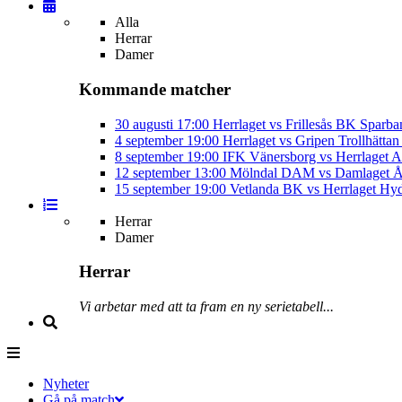
Alla
Herrar
Damer
Kommande matcher
30 augusti
17:00
Herrlaget vs Frillesås BK
Sparba
4 september
19:00
Herrlaget vs Gripen Trollhätt
8 september
19:00
IFK Vänersborg vs Herrlaget
A
12 september
13:00
Mölndal DAM vs Damlaget
Å
15 september
19:00
Vetlanda BK vs Herrlaget
Hyd
Herrar
Damer
Herrar
Vi arbetar med att ta fram en ny serietabell...
Nyheter
Gå på match