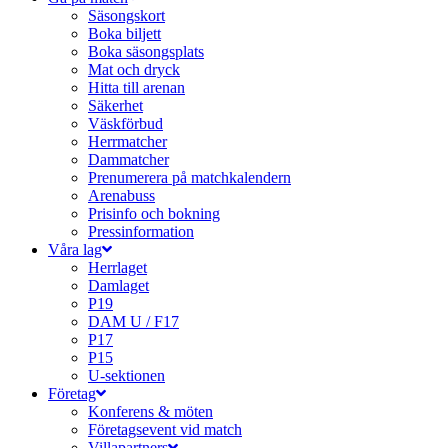
Säsongskort
Boka biljett
Boka säsongsplats
Mat och dryck
Hitta till arenan
Säkerhet
Väskförbud
Herrmatcher
Dammatcher
Prenumerera på matchkalendern
Arenabuss
Prisinfo och bokning
Pressinformation
Våra lag
Herrlaget
Damlaget
P19
DAM U / F17
P17
P15
U-sektionen
Företag
Konferens & möten
Företagsevent vid match
Villapartners