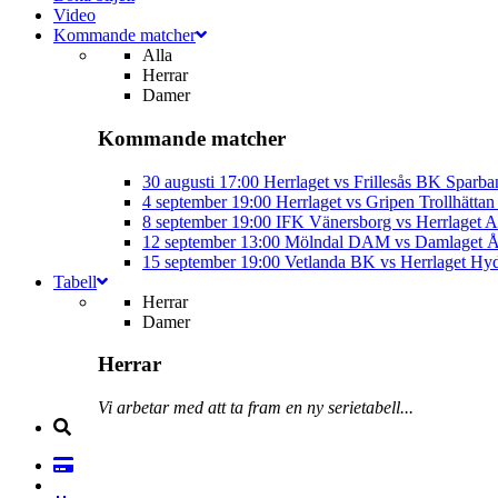
Video
Kommande matcher
Alla
Herrar
Damer
Kommande matcher
30 augusti
17:00
Herrlaget vs Frillesås BK
Sparba
4 september
19:00
Herrlaget vs Gripen Trollhätt
8 september
19:00
IFK Vänersborg vs Herrlaget
A
12 september
13:00
Mölndal DAM vs Damlaget
Å
15 september
19:00
Vetlanda BK vs Herrlaget
Hyd
Tabell
Herrar
Damer
Herrar
Vi arbetar med att ta fram en ny serietabell...