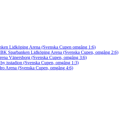
nken Lidköping Arena (Svenska Cupen omgång 1:6)
an BK
Sparbanken Lidköping Arena (Svenska Cupen, omgång 2:6)
rena Vänersborg (Svenska Cupen, omgång 3:6)
by isstadion (Svenska Cupen, omgång 1:3)
ro Arena (Svenska Cupen, omgång 4:6)