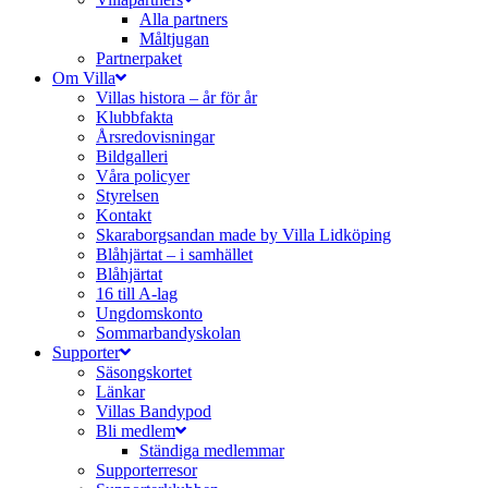
Alla partners
Måltjugan
Partnerpaket
Om Villa
Villas histora – år för år
Klubbfakta
Årsredovisningar
Bildgalleri
Våra policyer
Styrelsen
Kontakt
Skaraborgsandan made by Villa Lidköping
Blåhjärtat – i samhället
Blåhjärtat
16 till A-lag
Ungdomskonto
Sommarbandyskolan
Supporter
Säsongskortet
Länkar
Villas Bandypod
Bli medlem
Ständiga medlemmar
Supporterresor