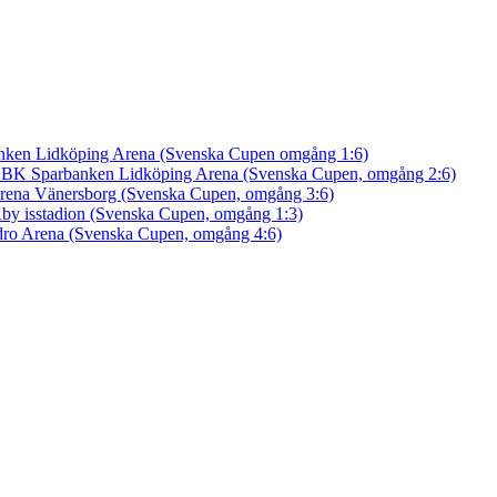
nken Lidköping Arena (Svenska Cupen omgång 1:6)
an BK
Sparbanken Lidköping Arena (Svenska Cupen, omgång 2:6)
rena Vänersborg (Svenska Cupen, omgång 3:6)
by isstadion (Svenska Cupen, omgång 1:3)
ro Arena (Svenska Cupen, omgång 4:6)