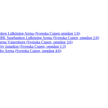
nken Lidköping Arena (Svenska Cupen omgång 1:6)
an BK
Sparbanken Lidköping Arena (Svenska Cupen, omgång 2:6)
rena Vänersborg (Svenska Cupen, omgång 3:6)
by isstadion (Svenska Cupen, omgång 1:3)
ro Arena (Svenska Cupen, omgång 4:6)