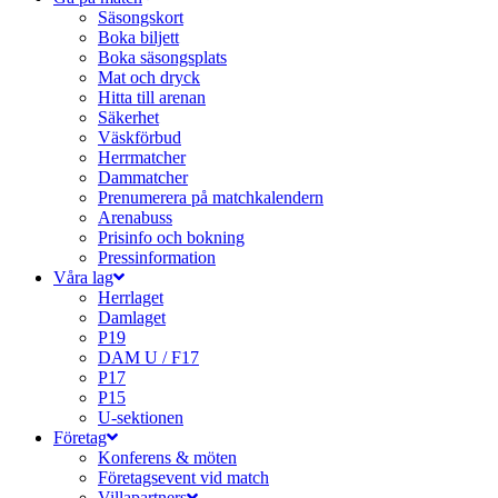
Säsongskort
Boka biljett
Boka säsongsplats
Mat och dryck
Hitta till arenan
Säkerhet
Väskförbud
Herrmatcher
Dammatcher
Prenumerera på matchkalendern
Arenabuss
Prisinfo och bokning
Pressinformation
Våra lag
Herrlaget
Damlaget
P19
DAM U / F17
P17
P15
U-sektionen
Företag
Konferens & möten
Företagsevent vid match
Villapartners