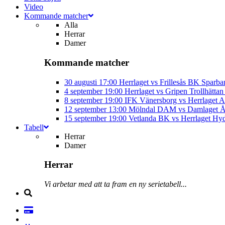
Video
Kommande matcher
Alla
Herrar
Damer
Kommande matcher
30 augusti
17:00
Herrlaget vs Frillesås BK
Sparba
4 september
19:00
Herrlaget vs Gripen Trollhätt
8 september
19:00
IFK Vänersborg vs Herrlaget
A
12 september
13:00
Mölndal DAM vs Damlaget
Å
15 september
19:00
Vetlanda BK vs Herrlaget
Hyd
Tabell
Herrar
Damer
Herrar
Vi arbetar med att ta fram en ny serietabell...