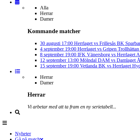
Alla
Herrar
Damer
Kommande matcher
30 augusti
17:00
Herrlaget vs Frillesås BK
Sparba
4 september
19:00
Herrlaget vs Gripen Trollhätt
8 september
19:00
IFK Vänersborg vs Herrlaget
A
12 september
13:00
Mölndal DAM vs Damlaget
Å
15 september
19:00
Vetlanda BK vs Herrlaget
Hyd
Herrar
Damer
Herrar
Vi arbetar med att ta fram en ny serietabell...
Nyheter
Gå på match