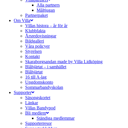
Alla partners
Måltjugan
Partnerpaket
Om Villa
Villas histora – år för år
Klubbfakta
Årsredovisningar
Bildgalleri
Våra policyer
Styrelsen
Kontakt
Skaraborgsandan made by Villa Lidköping
Blåhjärtat – i samhället
Blåhjärtat
16 till A-lag
Ungdomskonto
Sommarbandyskolan
Supporter
Säsongskortet
Länkar
Villas Bandypod
Bli medlem
Ständiga medlemmar
Supporterresor