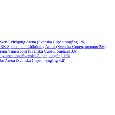
nken Lidköping Arena (Svenska Cupen omgång 1:6)
an BK
Sparbanken Lidköping Arena (Svenska Cupen, omgång 2:6)
rena Vänersborg (Svenska Cupen, omgång 3:6)
by isstadion (Svenska Cupen, omgång 1:3)
ro Arena (Svenska Cupen, omgång 4:6)