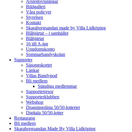
Årsredovisningar
Bildgalleri
Våra policyer
Styrelsen
Kontakt
Skaraborgsandan made by Villa Lidköping
Blåhjärtat – i samhället
Blåhjärtat
16 till A-lag
Ungdomskonto
Sommarbandyskolan
Supporter
Säsongskortet
Länkar
Villas Bandypod
Bli medlem
Ständiga medlemmar
Supporterresor
Supporterklubben
Webshop
Dragningslista 50/50-lotteriet
Digitala 50/50-lotter
Restaurang
Bli medlem
Skaraborgsandan Made By Villa Lidköping