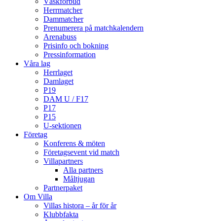
Väskförbud
Herrmatcher
Dammatcher
Prenumerera på matchkalendern
Arenabuss
Prisinfo och bokning
Pressinformation
Våra lag
Herrlaget
Damlaget
P19
DAM U / F17
P17
P15
U-sektionen
Företag
Konferens & möten
Företagsevent vid match
Villapartners
Alla partners
Måltjugan
Partnerpaket
Om Villa
Villas histora – år för år
Klubbfakta