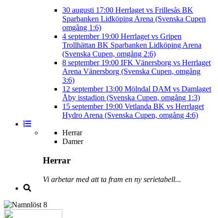
30 augusti
17:00
Herrlaget vs Frillesås BK
Sparbanken Lidköping Arena (Svenska Cupen
omgång 1:6)
4 september
19:00
Herrlaget vs Gripen
Trollhättan BK
Sparbanken Lidköping Arena
(Svenska Cupen, omgång 2:6)
8 september
19:00
IFK Vänersborg vs Herrlaget
Arena Vänersborg (Svenska Cupen, omgång
3:6)
12 september
13:00
Mölndal DAM vs Damlaget
Åby isstadion (Svenska Cupen, omgång 1:3)
15 september
19:00
Vetlanda BK vs Herrlaget
Hydro Arena (Svenska Cupen, omgång 4:6)
Herrar
Damer
Herrar
Vi arbetar med att ta fram en ny serietabell...