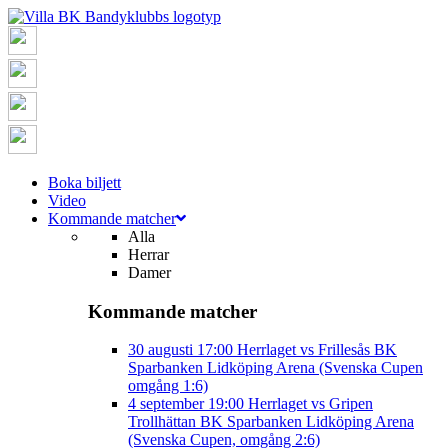
Boka biljett
Video
Kommande matcher
Alla
Herrar
Damer
Kommande matcher
30 augusti
17:00
Herrlaget vs Frillesås BK
Sparbanken Lidköping Arena (Svenska Cupen
omgång 1:6)
4 september
19:00
Herrlaget vs Gripen
Trollhättan BK
Sparbanken Lidköping Arena
(Svenska Cupen, omgång 2:6)