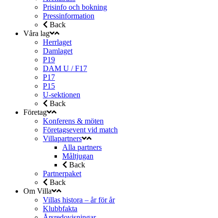
Prisinfo och bokning
Pressinformation
Back
Våra lag
Herrlaget
Damlaget
P19
DAM U / F17
P17
P15
U-sektionen
Back
Företag
Konferens & möten
Företagsevent vid match
Villapartners
Alla partners
Måltjugan
Back
Partnerpaket
Back
Om Villa
Villas histora – år för år
Klubbfakta
Årsredovisningar