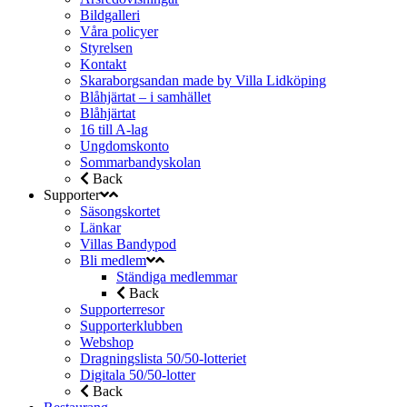
Bildgalleri
Våra policyer
Styrelsen
Kontakt
Skaraborgsandan made by Villa Lidköping
Blåhjärtat – i samhället
Blåhjärtat
16 till A-lag
Ungdomskonto
Sommarbandyskolan
Back
Supporter
Säsongskortet
Länkar
Villas Bandypod
Bli medlem
Ständiga medlemmar
Back
Supporterresor
Supporterklubben
Webshop
Dragningslista 50/50-lotteriet
Digitala 50/50-lotter
Back