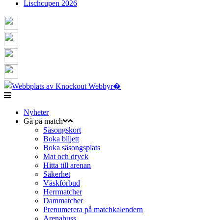
Lischcupen 2026
Nyheter
Gå på match
Säsongskort
Boka biljett
Boka säsongsplats
Mat och dryck
Hitta till arenan
Säkerhet
Väskförbud
Herrmatcher
Dammatcher
Prenumerera på matchkalendern
Arenabuss