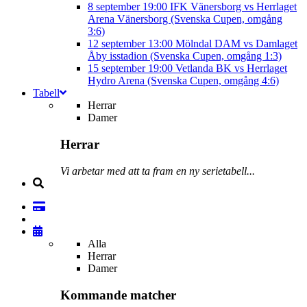
8 september
19:00
IFK Vänersborg vs Herrlaget
Arena Vänersborg (Svenska Cupen, omgång
3:6)
12 september
13:00
Mölndal DAM vs Damlaget
Åby isstadion (Svenska Cupen, omgång 1:3)
15 september
19:00
Vetlanda BK vs Herrlaget
Hydro Arena (Svenska Cupen, omgång 4:6)
Tabell
Herrar
Damer
Herrar
Vi arbetar med att ta fram en ny serietabell...
Alla
Herrar
Damer
Kommande matcher